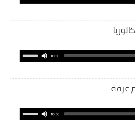
Up/Down
Arrow
keys
to
الوريا
increase
or
decrease
volume.
Use
00:00
Up/Down
Arrow
keys
to
م عرفة
increase
or
decrease
volume.
Use
00:00
Up/Down
Arrow
keys