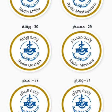
29 - معسكر
30 - ورقلة
31 - وهران
32 - البيض