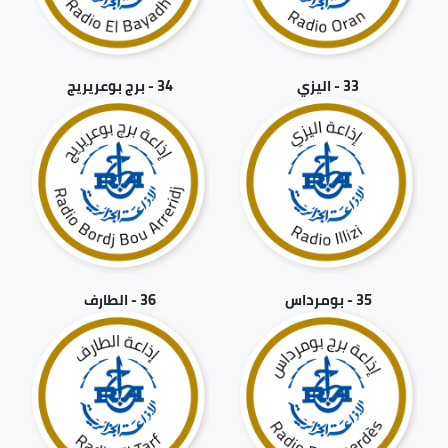
33 - اليزي
34 - برج بوعريريج
35 - بومرداس
36 - الطارف