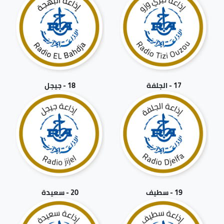
17 - الجلفة
18 - جيجل
19 - سطيف
20 - سعيدة