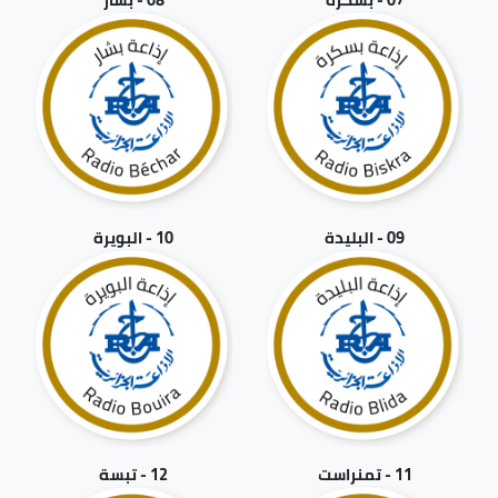
09 - البليدة
10 - البويرة
11 - تمنراست
12 - تبسة