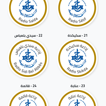
21 - سكيكدة
22 - سيدي بلعباس
23 - عنابة
24 - قالمة