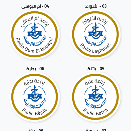
03 - الأغواط
04 - أم البواقي
05 - باتنة
06 - بجاية
07 - بسكرة
08 - بشار