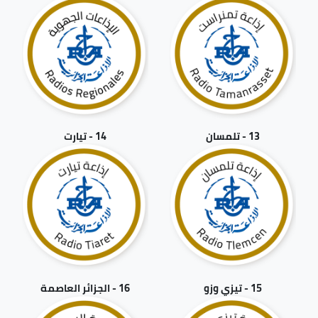
13 - تلمسان
14 - تيارت
15 - تيزي وزو
16 - الجزائر العاصمة