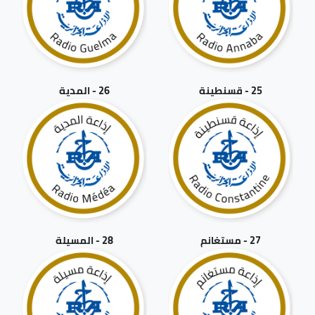
25 - قسنطينة
26 - المدية
27 - مستغانم
28 - المسيلة