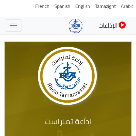
تجاوز
French
Spanish
English
Tamazight
Arabic
إلى
المحتوى
الإذاعات
الرئيسي
إذاعة تمنراست