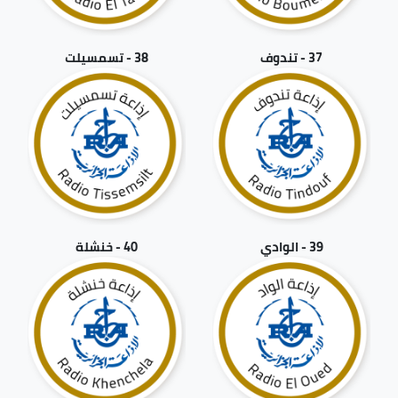
37 - تندوف
38 - تسمسيلت
39 - الوادي
40 - خنشلة