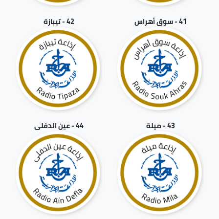
41 - سوق أهراس
42 - تيبازة
43 - ميلة
44 - عين الدفلى