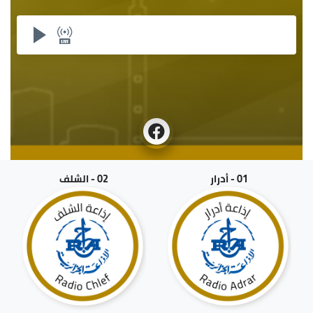
01 - أدرار
02 - الشلف