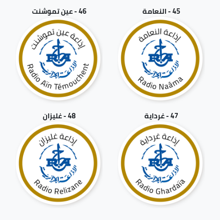
45 - النعامة
46 - عين تموشنت
47 - غرداية
48 - غليزان