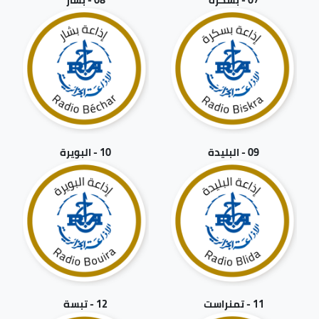
09 - البليدة
10 - البويرة
11 - تمنراست
12 - تبسة