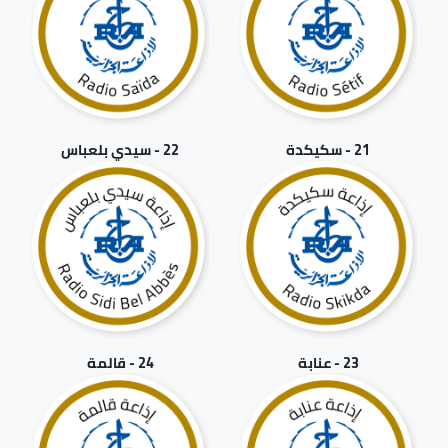
21 - سكيكدة
22 - سيدي بلعباس
23 - عنابة
24 - قالمة