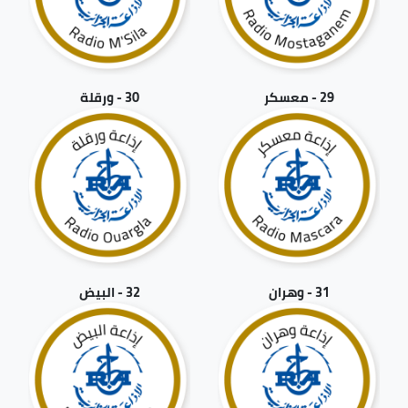
29 - معسكر
30 - ورقلة
31 - وهران
32 - البيض