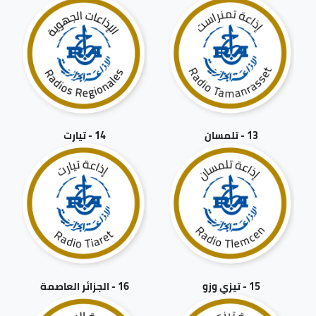
13 - تلمسان
14 - تيارت
15 - تيزي وزو
16 - الجزائر العاصمة