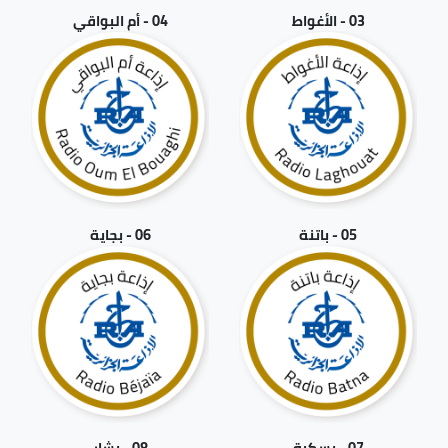
03 - الأغواط
04 - أم البواقي
05 - باتنة
06 - بجاية
07 - بسكرة
08 - بشار