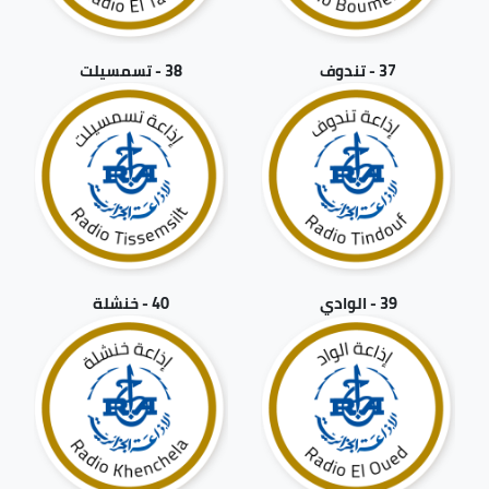
37 - تندوف
38 - تسمسيلت
39 - الوادي
40 - خنشلة