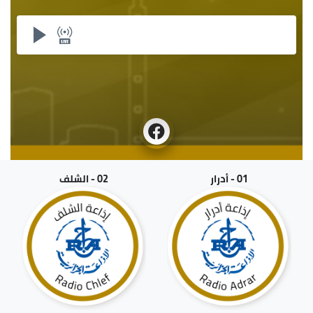
01 - أدرار
02 - الشلف