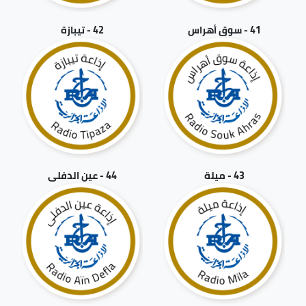
41 - سوق أهراس
42 - تيبازة
43 - ميلة
44 - عين الدفلى