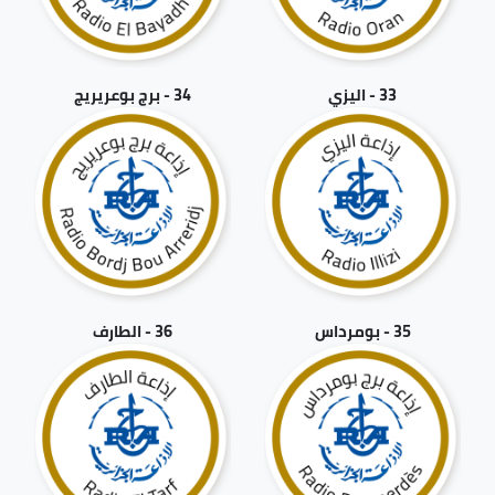
33 - اليزي
34 - برج بوعريريج
35 - بومرداس
36 - الطارف