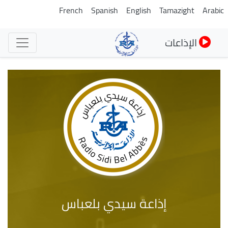
تجاوز
French
Spanish
English
Tamazight
Arabic
إلى
المحتوى
الإذاعات
الرئيسي
إذاعة سيدي بلعباس