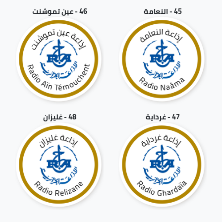
45 - النعامة
46 - عين تموشنت
47 - غرداية
48 - غليزان