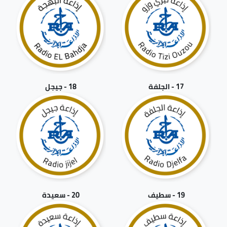
17 - الجلفة
18 - جيجل
19 - سطيف
20 - سعيدة