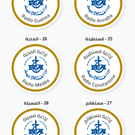
25 - قسنطينة
26 - المدية
27 - مستغانم
28 - المسيلة