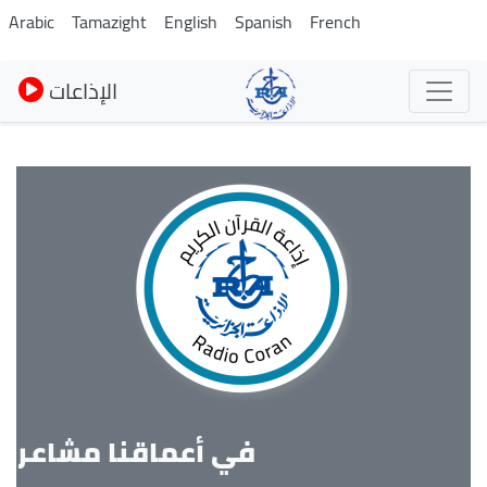
Skip
Arabic
Tamazight
English
Spanish
French
to
main
الإذاعات
content
في أعماقنا مشاعر