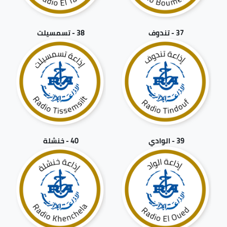
37 - تندوف
38 - تسمسيلت
39 - الوادي
40 - خنشلة