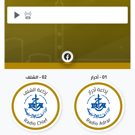
01 - أدرار
02 - الشلف