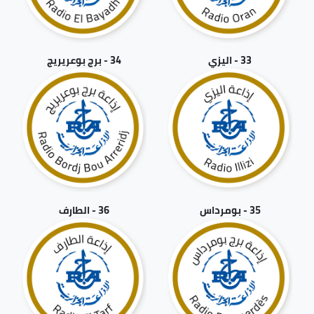
33 - اليزي
34 - برج بوعريريج
35 - بومرداس
36 - الطارف