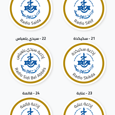
21 - سكيكدة
22 - سيدي بلعباس
23 - عنابة
24 - قالمة