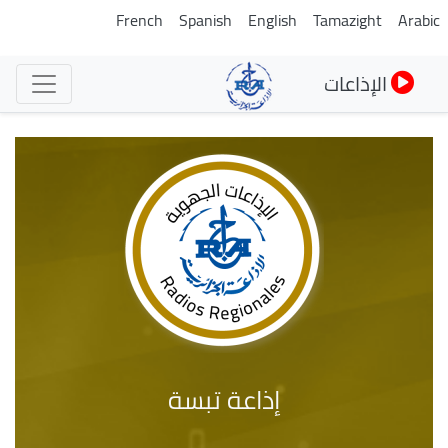
تجاوز
French
Spanish
English
Tamazight
Arabic
إلى
المحتوى
الإذاعات
الرئيسي
إذاعة تبسة