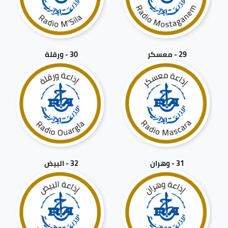
29 - معسكر
30 - ورقلة
31 - وهران
32 - البيض