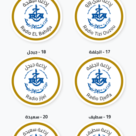
17 - الجلفة
18 - جيجل
19 - سطيف
20 - سعيدة