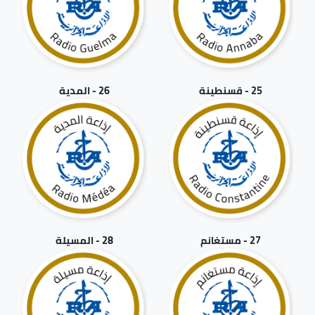
25 - قسنطينة
26 - المدية
27 - مستغانم
28 - المسيلة