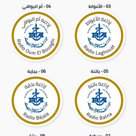
03 - الأغواط
04 - أم البواقي
05 - باتنة
06 - بجاية
07 - بسكرة
08 - بشار