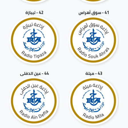
41 - سوق أهراس
42 - تيبازة
43 - ميلة
44 - عين الدفلى