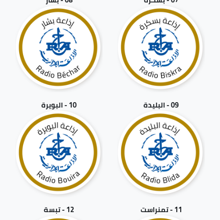
09 - البليدة
10 - البويرة
11 - تمنراست
12 - تبسة