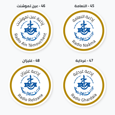
45 - النعامة
46 - عين تموشنت
47 - غرداية
48 - غليزان