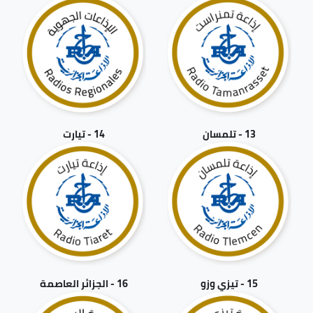
13 - تلمسان
14 - تيارت
15 - تيزي وزو
16 - الجزائر العاصمة