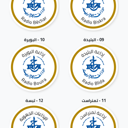
09 - البليدة
10 - البويرة
11 - تمنراست
12 - تبسة