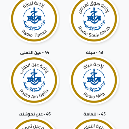
43 - ميلة
44 - عين الدفلى
45 - النعامة
46 - عين تموشنت