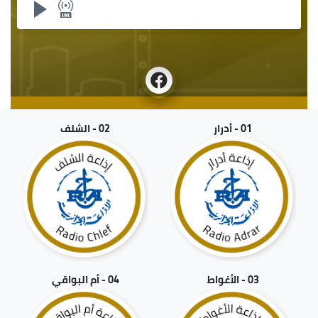
01 - أدرار
02 - الشلف
03 - الأغواط
04 - أم البواقي