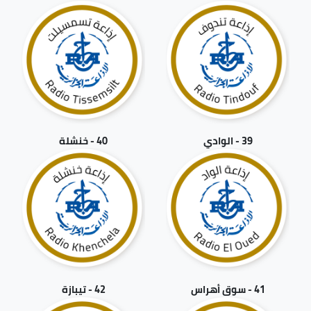
39 - الوادي
40 - خنشلة
41 - سوق أهراس
42 - تيبازة