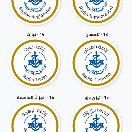
13 - تلمسان
14 - تيارت
15 - تيزي وزو
16 - الجزائر العاصمة