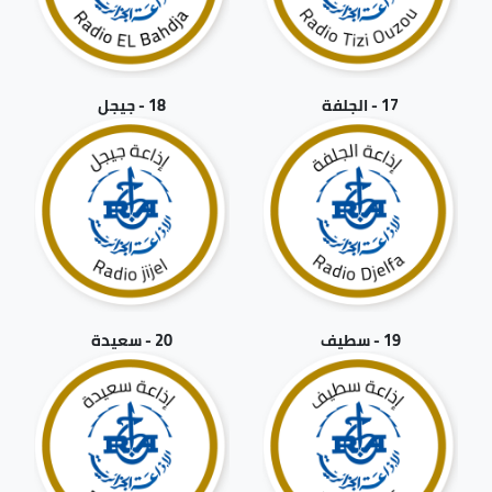
17 - الجلفة
18 - جيجل
19 - سطيف
20 - سعيدة