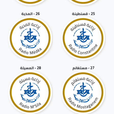
25 - قسنطينة
26 - المدية
27 - مستغانم
28 - المسيلة