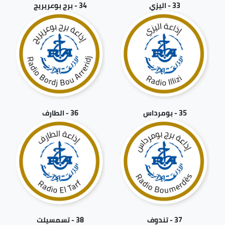
33 - اليزي
34 - برج بوعريريج
35 - بومرداس
36 - الطارف
37 - تندوف
38 - تسمسيلت