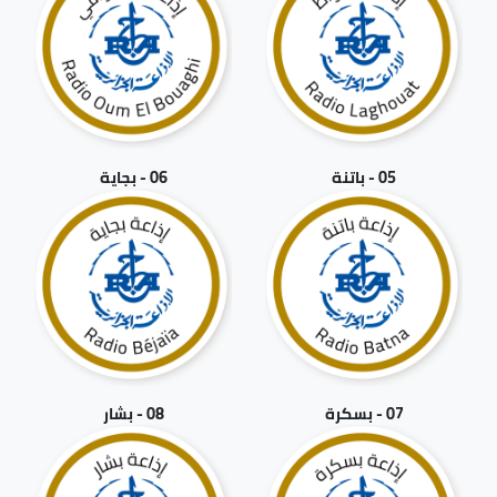
05 - باتنة
06 - بجاية
07 - بسكرة
08 - بشار