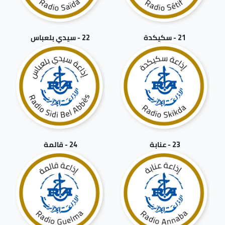
21 - سكيكدة
22 - سيدي بلعباس
23 - عنابة
24 - قالمة