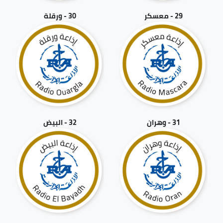
29 - معسكر
30 - ورقلة
31 - وهران
32 - البيض