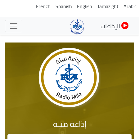
تجاوز
French
Spanish
English
Tamazight
Arabic
إلى
المحتوى
الإذاعات
الرئيسي
إذاعة ميلة