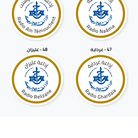
47 - غرداية
48 - غليزان