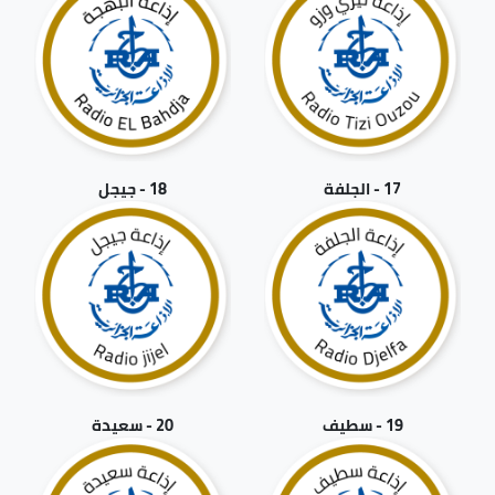
17 - الجلفة
18 - جيجل
19 - سطيف
20 - سعيدة