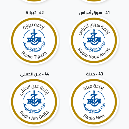
41 - سوق أهراس
42 - تيبازة
43 - ميلة
44 - عين الدفلى