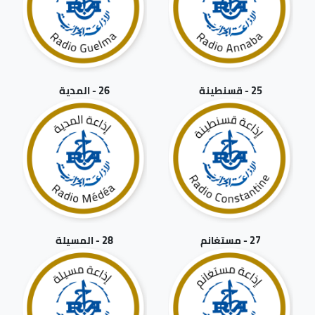
25 - قسنطينة
26 - المدية
27 - مستغانم
28 - المسيلة