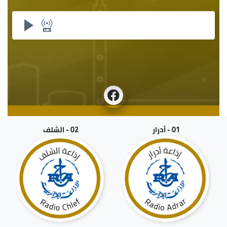
01 - أدرار
02 - الشلف