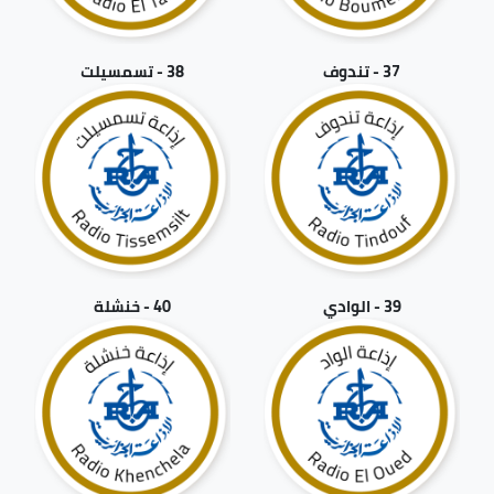
37 - تندوف
38 - تسمسيلت
39 - الوادي
40 - خنشلة