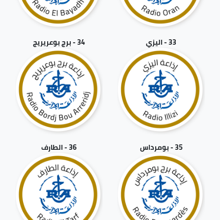
33 - اليزي
34 - برج بوعريريج
35 - بومرداس
36 - الطارف