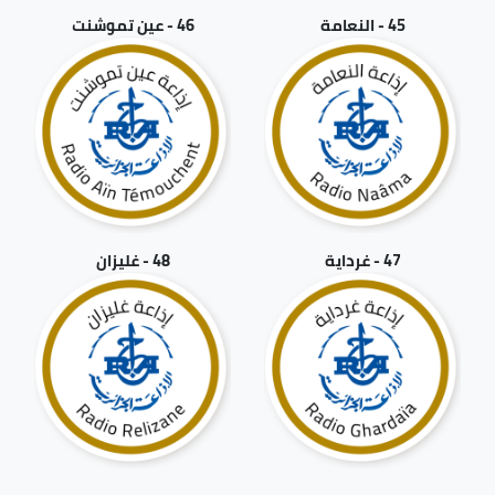
45 - النعامة
46 - عين تموشنت
47 - غرداية
48 - غليزان