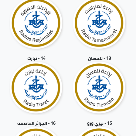
13 - تلمسان
14 - تيارت
15 - تيزي وزو
16 - الجزائر العاصمة