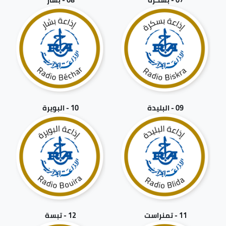
09 - البليدة
10 - البويرة
11 - تمنراست
12 - تبسة