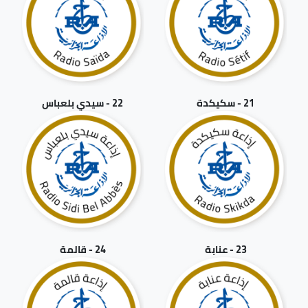
21 - سكيكدة
22 - سيدي بلعباس
23 - عنابة
24 - قالمة