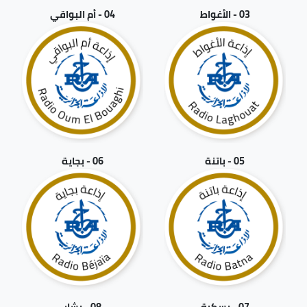
03 - الأغواط
04 - أم البواقي
05 - باتنة
06 - بجاية
07 - بسكرة
08 - بشار