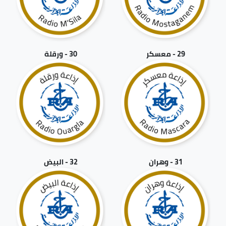
29 - معسكر
30 - ورقلة
31 - وهران
32 - البيض