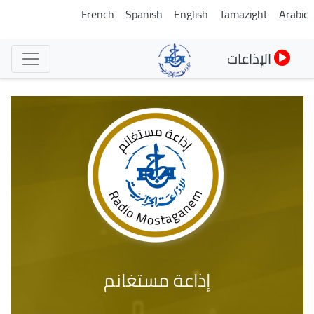
تجاوز
French
Spanish
English
Tamazight
Arabic
إلى
المحتوى
الإذاعات
الرئيسي
إذاعة مستغانم