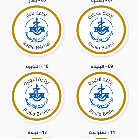
09 - البليدة
10 - البويرة
11 - تمنراست
12 - تبسة