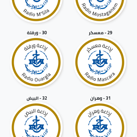
29 - معسكر
30 - ورقلة
31 - وهران
32 - البيض