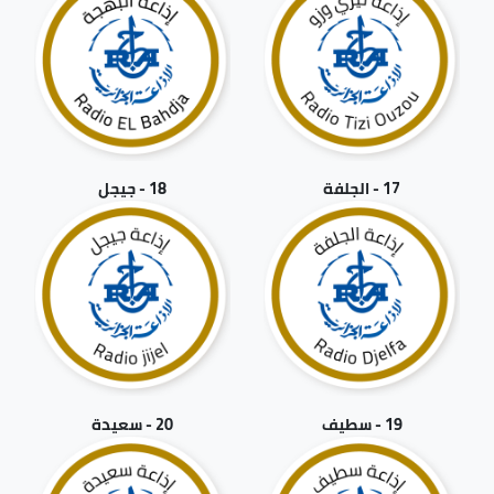
17 - الجلفة
18 - جيجل
19 - سطيف
20 - سعيدة