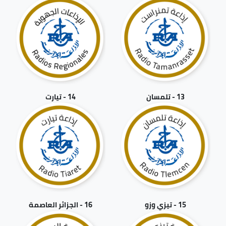
13 - تلمسان
14 - تيارت
15 - تيزي وزو
16 - الجزائر العاصمة