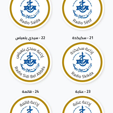
21 - سكيكدة
22 - سيدي بلعباس
23 - عنابة
24 - قالمة