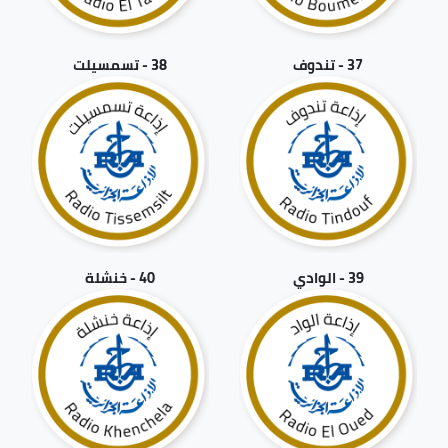
37 - تندوف
38 - تسمسيلت
39 - الوادي
40 - خنشلة