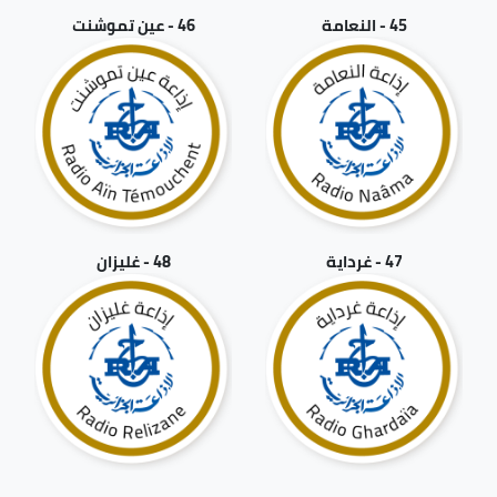
45 - النعامة
46 - عين تموشنت
47 - غرداية
48 - غليزان