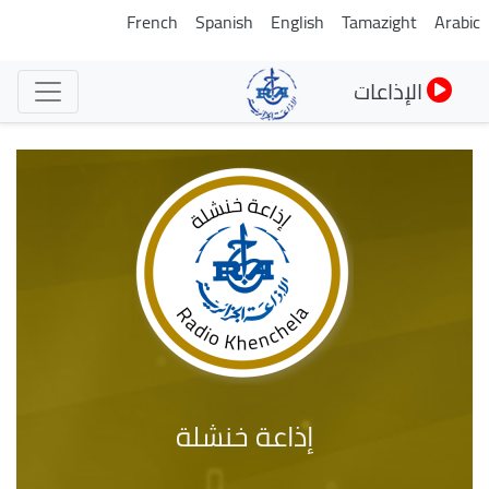
تجاوز
French
Spanish
English
Tamazight
Arabic
إلى
المحتوى
الإذاعات
الرئيسي
إذاعة خنشلة