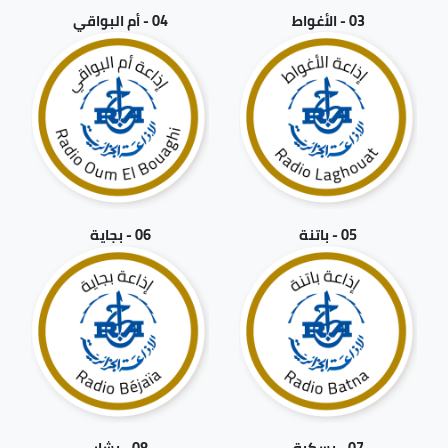
03 - الأغواط
04 - أم البواقي
05 - باتنة
06 - بجاية
07 - بسكرة
08 - بشار