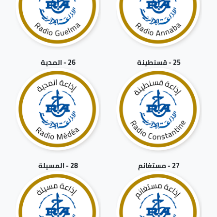
25 - قسنطينة
26 - المدية
27 - مستغانم
28 - المسيلة