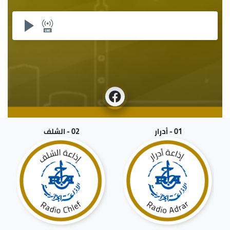
01 - أدرار
02 - الشلف