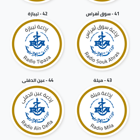
41 - سوق أهراس
42 - تيبازة
43 - ميلة
44 - عين الدفلى