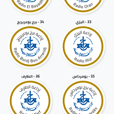
33 - اليزي
34 - برج بوعريريج
35 - بومرداس
36 - الطارف