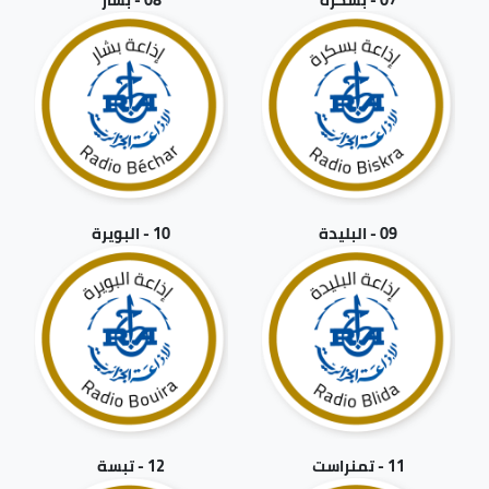
09 - البليدة
10 - البويرة
11 - تمنراست
12 - تبسة