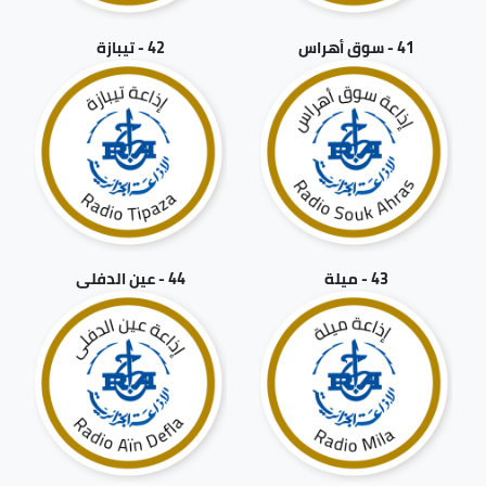
41 - سوق أهراس
42 - تيبازة
43 - ميلة
44 - عين الدفلى