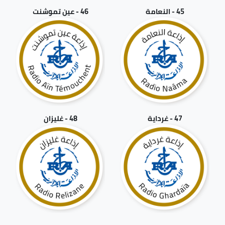
45 - النعامة
46 - عين تموشنت
47 - غرداية
48 - غليزان