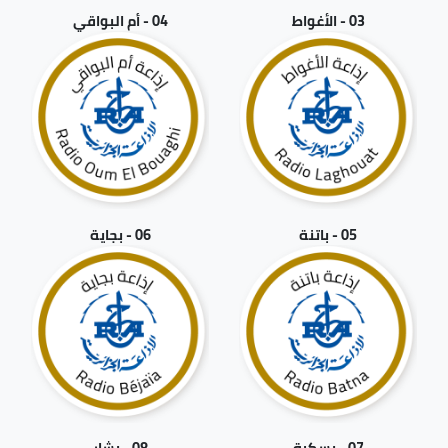
03 - الأغواط
04 - أم البواقي
05 - باتنة
06 - بجاية
07 - بسكرة
08 - بشار