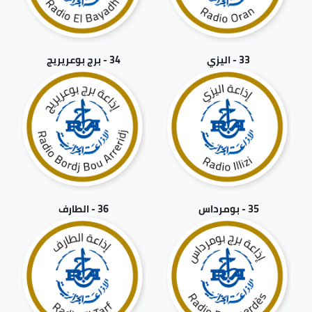
33 - اليزي
34 - برج بوعريريج
35 - بومرداس
36 - الطارف