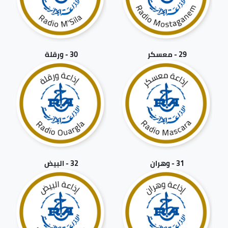
29 - معسكر
30 - ورقلة
31 - وهران
32 - البيض