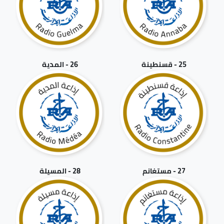
25 - قسنطينة
26 - المدية
27 - مستغانم
28 - المسيلة