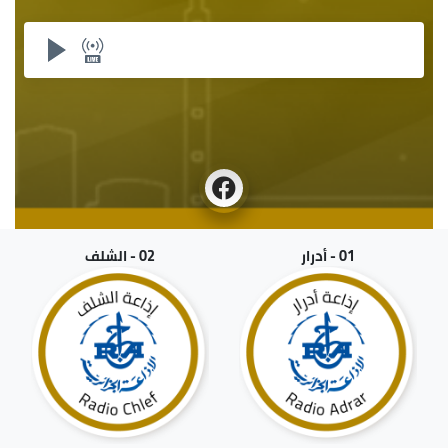
01 - أدرار
02 - الشلف