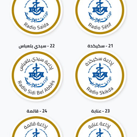
21 - سكيكدة
22 - سيدي بلعباس
23 - عنابة
24 - قالمة