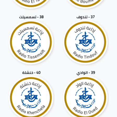
37 - تندوف
38 - تسمسيلت
39 - الوادي
40 - خنشلة