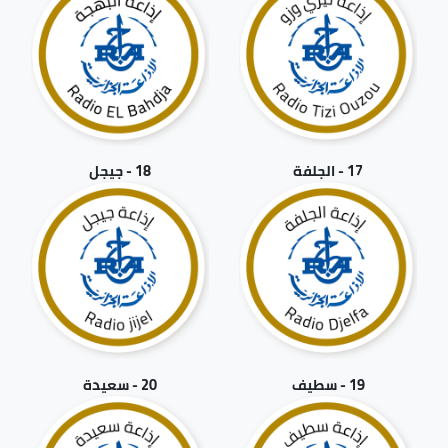
17 - الجلفة
18 - جيجل
19 - سطيف
20 - سعيدة