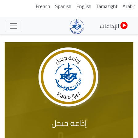
تجاوز
French
Spanish
English
Tamazight
Arabic
إلى
المحتوى
الإذاعات
الرئيسي
إذاعة جيجل