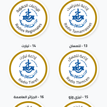
13 - تلمسان
14 - تيارت
15 - تيزي وزو
16 - الجزائر العاصمة