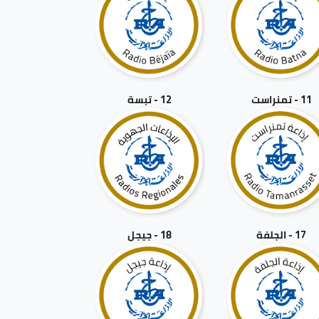
11 - تمنراست
12 - تبسة
17 - الجلفة
18 - جيجل