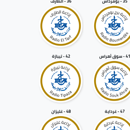
35 - بومرداس
36 - الطارف
4 - سوق أهراس
42 - تيبازة
47 - غرداية
48 - غليزان