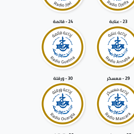
23 - عنابة
24 - قالمة
29 - معسكر
30 - ورقلة