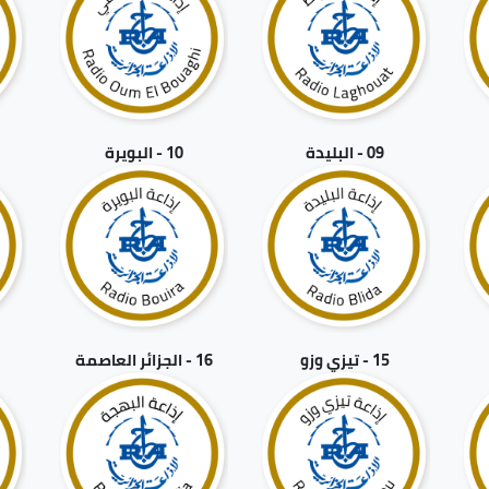
09 - البليدة
10 - البويرة
15 - تيزي وزو
16 - الجزائر العاصمة