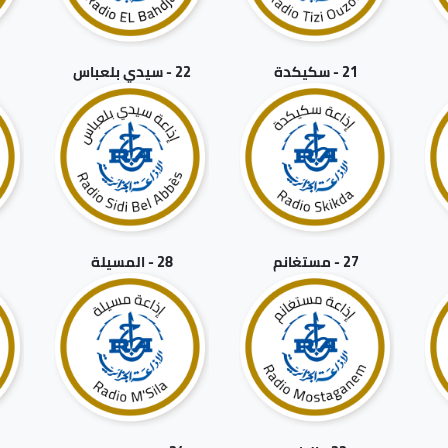
21 - سكيكدة
22 - سيدي بلعباس
27 - مستغانم
28 - المسيلة