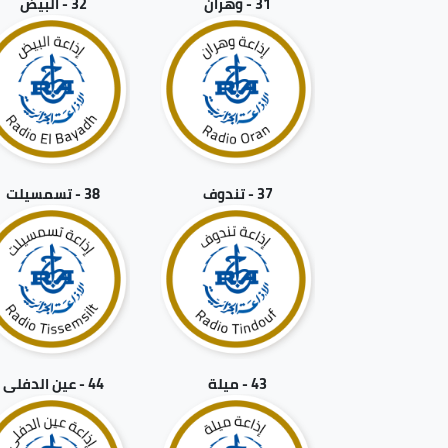
31 - وهران
32 - البيض
37 - تندوف
38 - تسمسيلت
43 - ميلة
44 - عين الدفلى