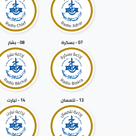
07 - بسكرة
08 - بشار
13 - تلمسان
14 - تيارت