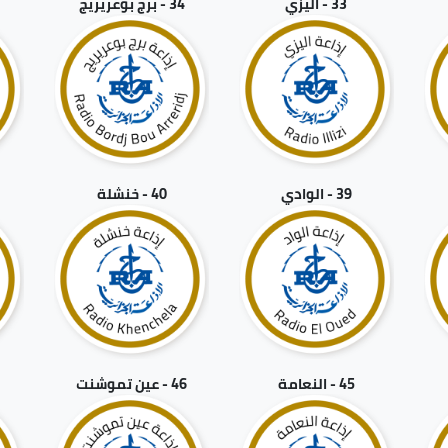
33 - اليزي
34 - برج بوعريريج
39 - الوادي
40 - خنشلة
1
45 - النعامة
46 - عين تموشنت