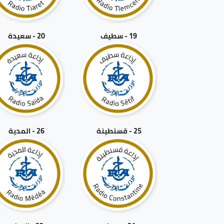
19 - سطيف
20 - سعيدة
25 - قسنطينة
26 - المدية