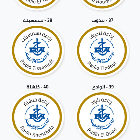
37 - تندوف
38 - تسمسيلت
39 - الوادي
40 - خنشلة