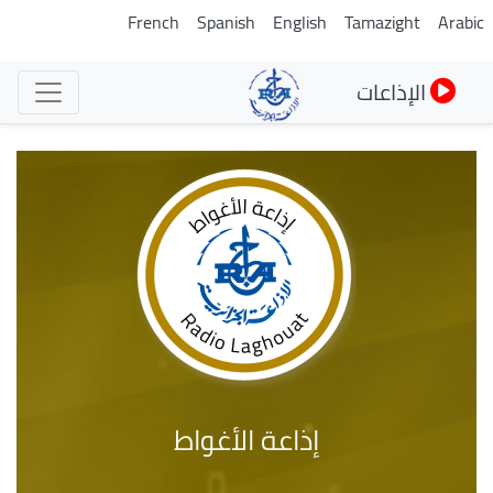
تجاوز
French
Spanish
English
Tamazight
Arabic
إلى
المحتوى
الإذاعات
الرئيسي
إذاعة الأغواط