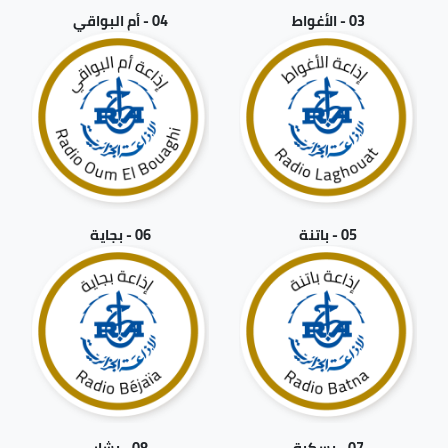
03 - الأغواط
04 - أم البواقي
05 - باتنة
06 - بجاية
07 - بسكرة
08 - بشار