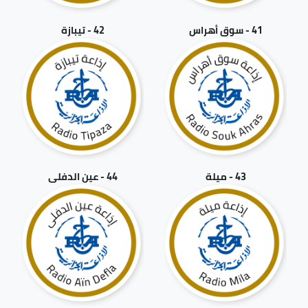
41 - سوق أهراس
42 - تيبازة
43 - ميلة
44 - عين الدفلى