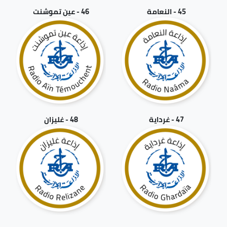
45 - النعامة
46 - عين تموشنت
47 - غرداية
48 - غليزان