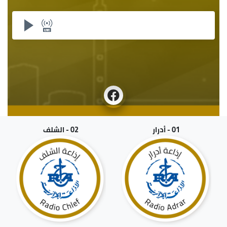
01 - أدرار
02 - الشلف