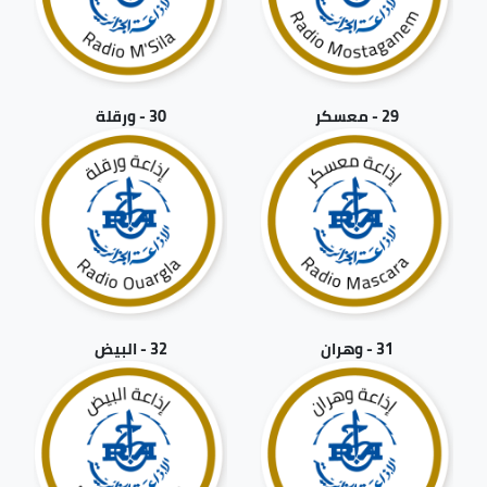
29 - معسكر
30 - ورقلة
31 - وهران
32 - البيض