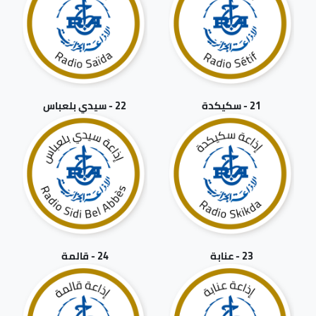
21 - سكيكدة
22 - سيدي بلعباس
23 - عنابة
24 - قالمة