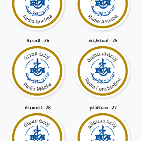
25 - قسنطينة
26 - المدية
27 - مستغانم
28 - المسيلة