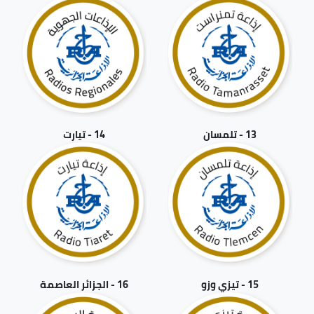
13 - تلمسان
14 - تيارت
15 - تيزي وزو
16 - الجزائر العاصمة