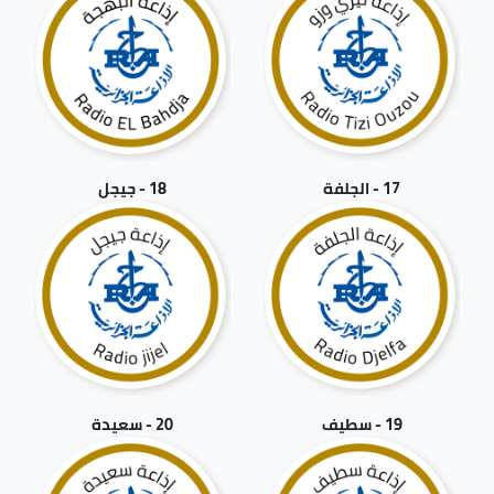
17 - الجلفة
18 - جيجل
19 - سطيف
20 - سعيدة