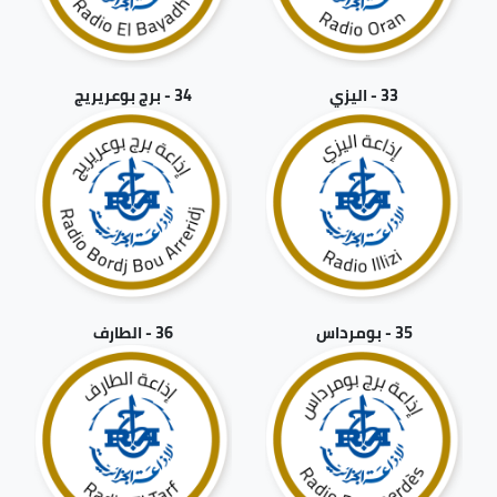
33 - اليزي
34 - برج بوعريريج
35 - بومرداس
36 - الطارف