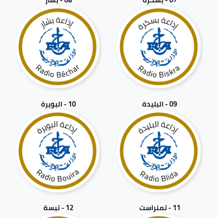
09 - البليدة
10 - البويرة
11 - تمنراست
12 - تبسة