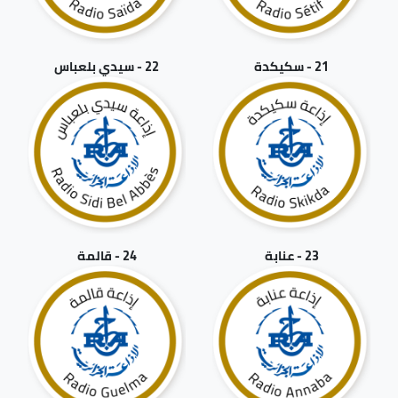
21 - سكيكدة
22 - سيدي بلعباس
23 - عنابة
24 - قالمة