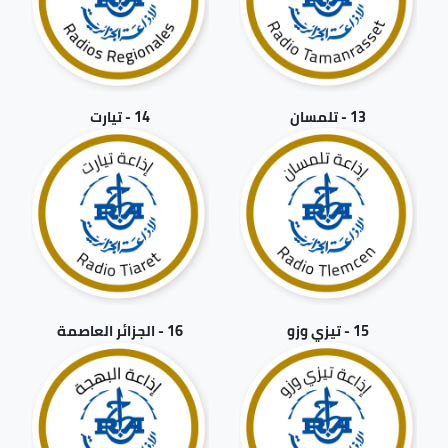
13 - تلمسان
14 - تيارت
15 - تيزي وزو
16 - الجزائر العاصمة