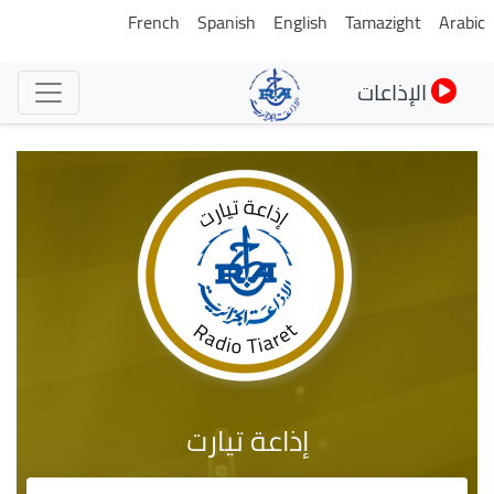
تجاوز
French
Spanish
English
Tamazight
Arabic
إلى
المحتوى
الإذاعات
الرئيسي
إذاعة تيارت