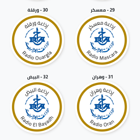
29 - معسكر
30 - ورقلة
31 - وهران
32 - البيض