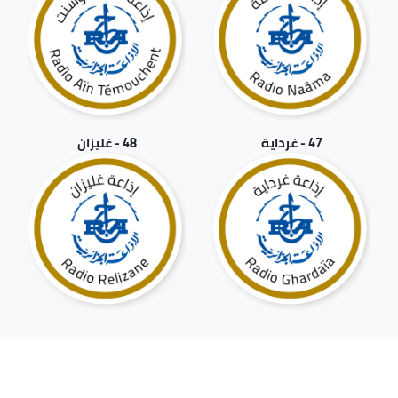
47 - غرداية
48 - غليزان