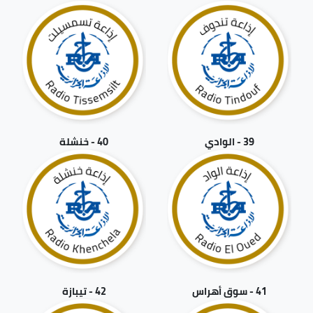
39 - الوادي
40 - خنشلة
41 - سوق أهراس
42 - تيبازة