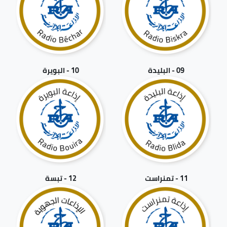
09 - البليدة
10 - البويرة
11 - تمنراست
12 - تبسة