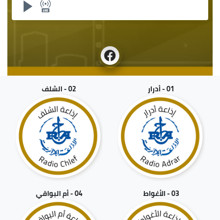
01 - أدرار
02 - الشلف
03 - الأغواط
04 - أم البواقي