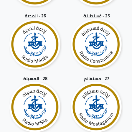
25 - قسنطينة
26 - المدية
27 - مستغانم
28 - المسيلة