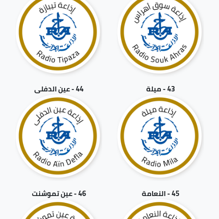
43 - ميلة
44 - عين الدفلى
45 - النعامة
46 - عين تموشنت