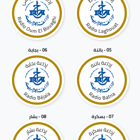
05 - باتنة
06 - بجاية
07 - بسكرة
08 - بشار