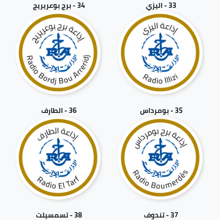
33 - اليزي
34 - برج بوعريريج
35 - بومرداس
36 - الطارف
37 - تندوف
38 - تسمسيلت