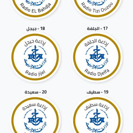
17 - الجلفة
18 - جيجل
19 - سطيف
20 - سعيدة