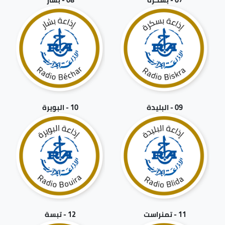
09 - البليدة
10 - البويرة
11 - تمنراست
12 - تبسة