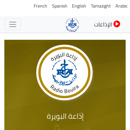
تجاوز
French
Spanish
English
Tamazight
Arabic
إلى
المحتوى
الإذاعات
الرئيسي
إذاعة البويرة