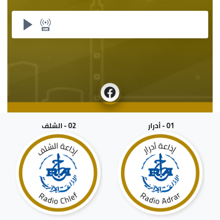
01 - أدرار
02 - الشلف