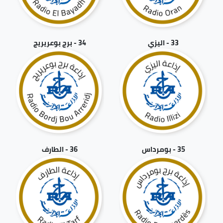
33 - اليزي
34 - برج بوعريريج
35 - بومرداس
36 - الطارف