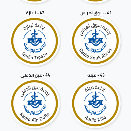
41 - سوق أهراس
42 - تيبازة
43 - ميلة
44 - عين الدفلى