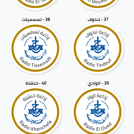
37 - تندوف
38 - تسمسيلت
39 - الوادي
40 - خنشلة