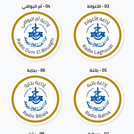
03 - الأغواط
04 - أم البواقي
05 - باتنة
06 - بجاية
07 - بسكرة
08 - بشار