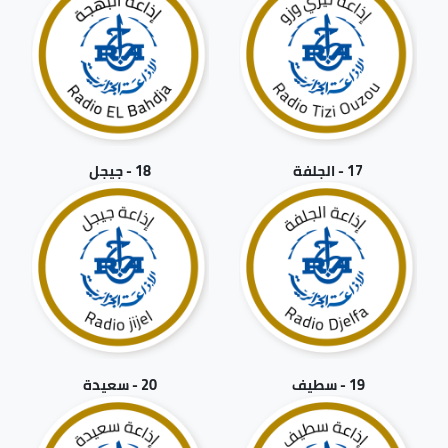
17 - الجلفة
18 - جيجل
19 - سطيف
20 - سعيدة