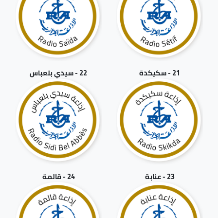
21 - سكيكدة
22 - سيدي بلعباس
23 - عنابة
24 - قالمة