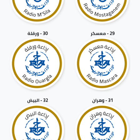
29 - معسكر
30 - ورقلة
31 - وهران
32 - البيض