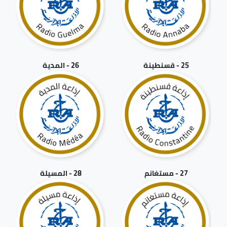
25 - قسنطينة
26 - المدية
27 - مستغانم
28 - المسيلة