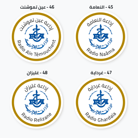
45 - النعامة
46 - عين تموشنت
47 - غرداية
48 - غليزان