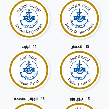
13 - تلمسان
14 - تيارت
15 - تيزي وزو
16 - الجزائر العاصمة