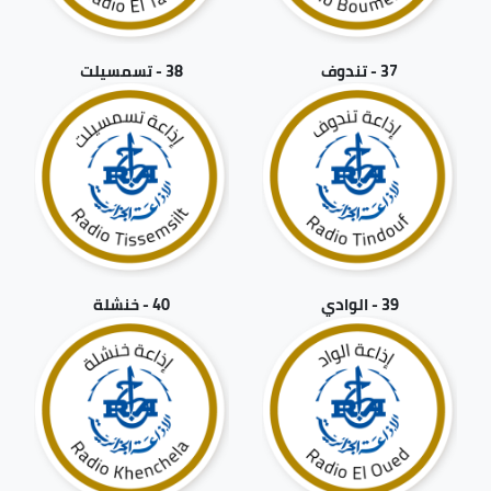
37 - تندوف
38 - تسمسيلت
39 - الوادي
40 - خنشلة