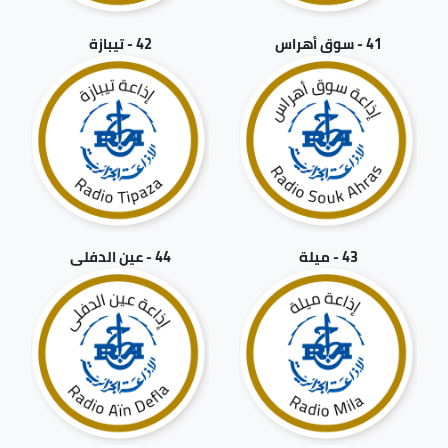
41 - سوق أهراس
42 - تيبازة
43 - ميلة
44 - عين الدفلى