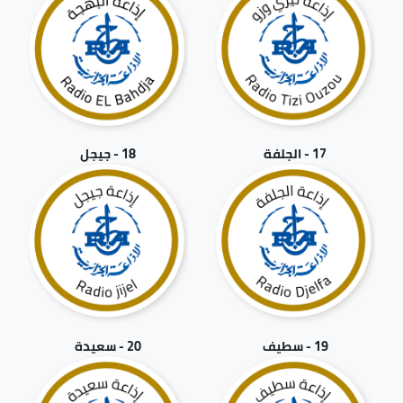
17 - الجلفة
18 - جيجل
19 - سطيف
20 - سعيدة