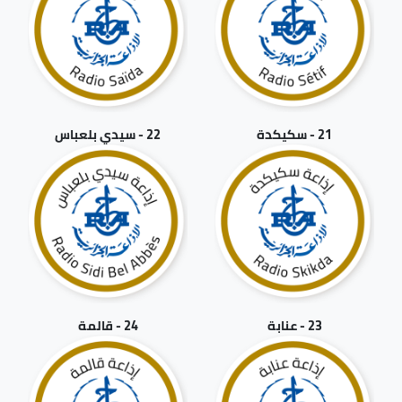
21 - سكيكدة
22 - سيدي بلعباس
23 - عنابة
24 - قالمة