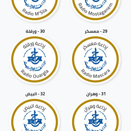
29 - معسكر
30 - ورقلة
31 - وهران
32 - البيض