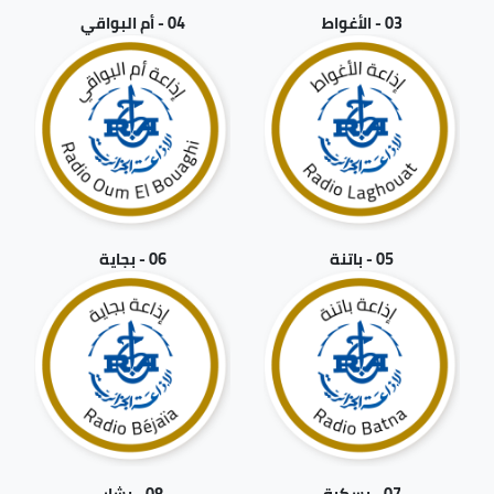
03 - الأغواط
04 - أم البواقي
05 - باتنة
06 - بجاية
07 - بسكرة
08 - بشار