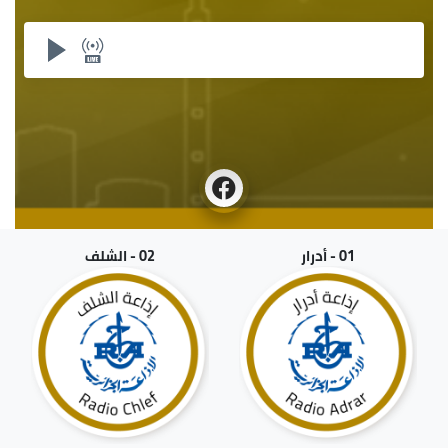
01 - أدرار
02 - الشلف