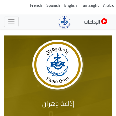
تجاوز
French
Spanish
English
Tamazight
Arabic
إلى
المحتوى
الإذاعات
الرئيسي
إذاعة وهران