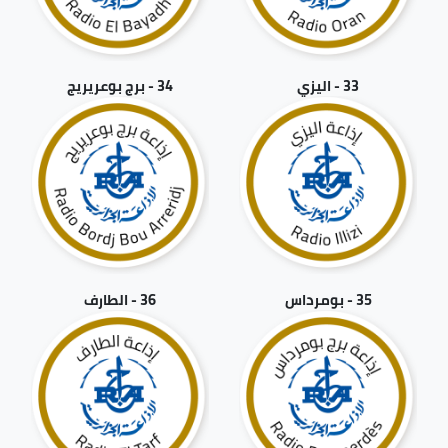
33 - اليزي
34 - برج بوعريريج
35 - بومرداس
36 - الطارف