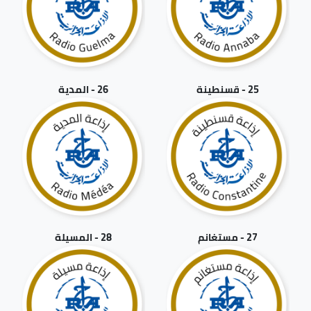
25 - قسنطينة
26 - المدية
27 - مستغانم
28 - المسيلة