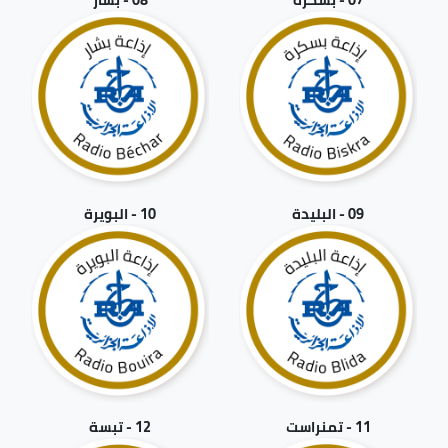
09 - البليدة
10 - البويرة
11 - تمنراست
12 - تبسة