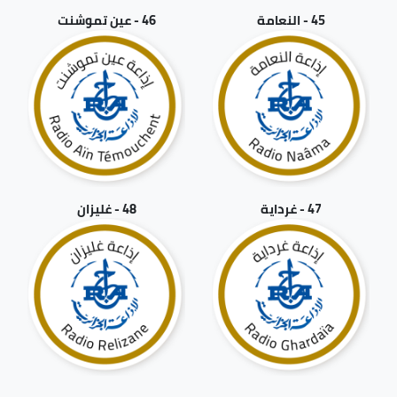
45 - النعامة
46 - عين تموشنت
47 - غرداية
48 - غليزان