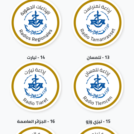
13 - تلمسان
14 - تيارت
15 - تيزي وزو
16 - الجزائر العاصمة