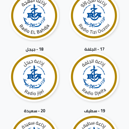
17 - الجلفة
18 - جيجل
19 - سطيف
20 - سعيدة