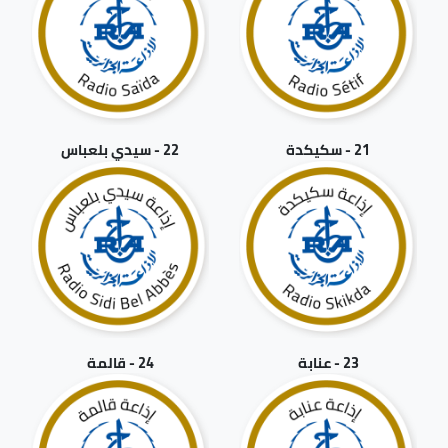
21 - سكيكدة
22 - سيدي بلعباس
23 - عنابة
24 - قالمة