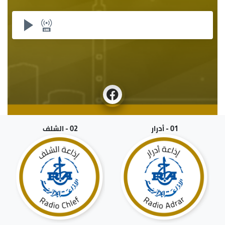
01 - أدرار
02 - الشلف