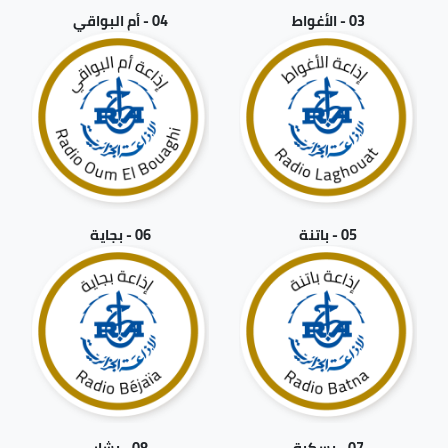
03 - الأغواط
04 - أم البواقي
05 - باتنة
06 - بجاية
07 - بسكرة
08 - بشار