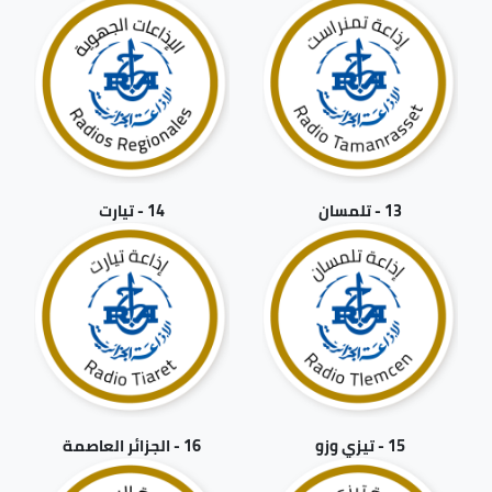
13 - تلمسان
14 - تيارت
15 - تيزي وزو
16 - الجزائر العاصمة