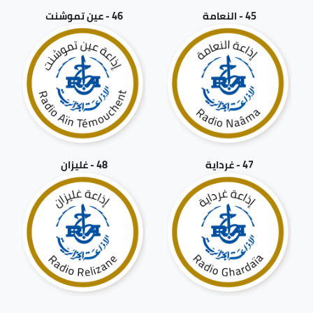
45 - النعامة
46 - عين تموشنت
47 - غرداية
48 - غليزان