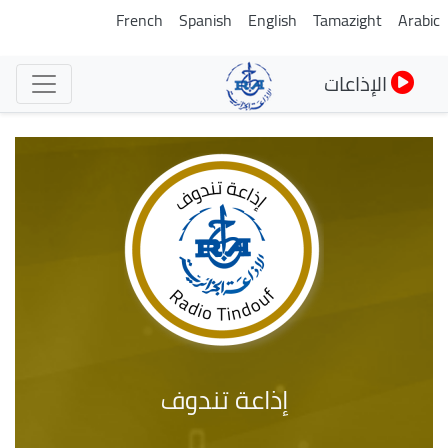
تجاوز
French
Spanish
English
Tamazight
Arabic
إلى
المحتوى
الإذاعات
الرئيسي
إذاعة تندوف