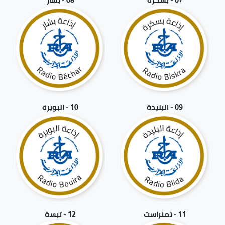
09 - البليدة
10 - البويرة
11 - تمنراست
12 - تبسة