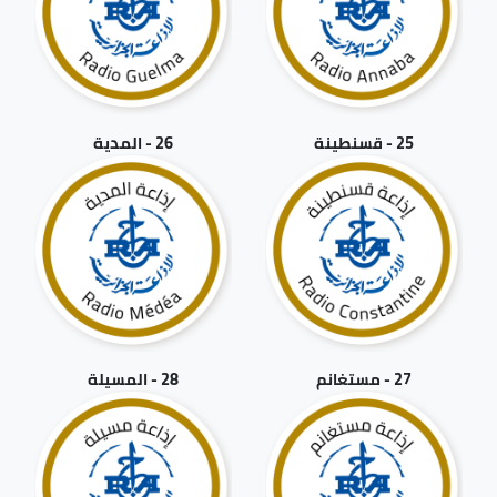
25 - قسنطينة
26 - المدية
27 - مستغانم
28 - المسيلة