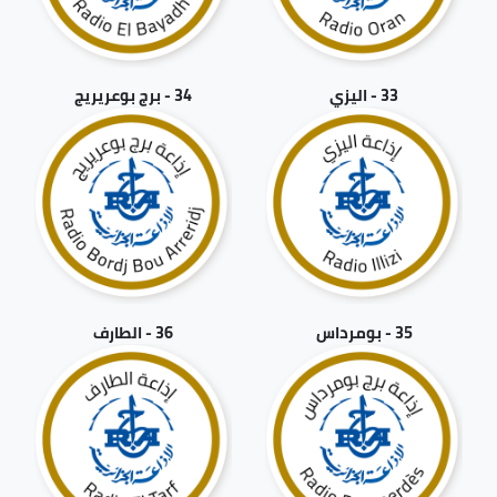
33 - اليزي
34 - برج بوعريريج
35 - بومرداس
36 - الطارف