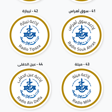
41 - سوق أهراس
42 - تيبازة
43 - ميلة
44 - عين الدفلى