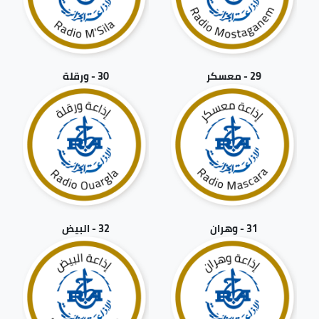
29 - معسكر
30 - ورقلة
31 - وهران
32 - البيض