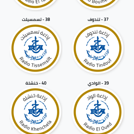
37 - تندوف
38 - تسمسيلت
39 - الوادي
40 - خنشلة