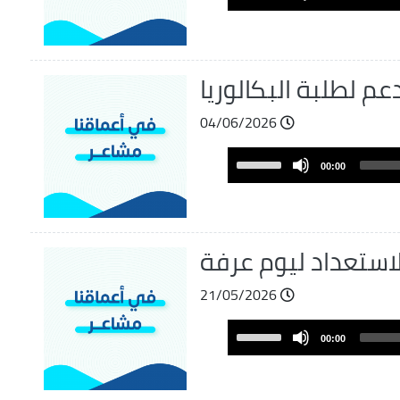
Player
Up/Down
Arrow
keys
to
عم لطلبة البكالوريا
increase
or
04/06/2026
decrease
Audio
volume.
Use
00:00
Player
Up/Down
Arrow
keys
to
لاستعداد ليوم عرفة
increase
or
21/05/2026
decrease
Audio
volume.
Use
00:00
Player
Up/Down
Arrow
keys