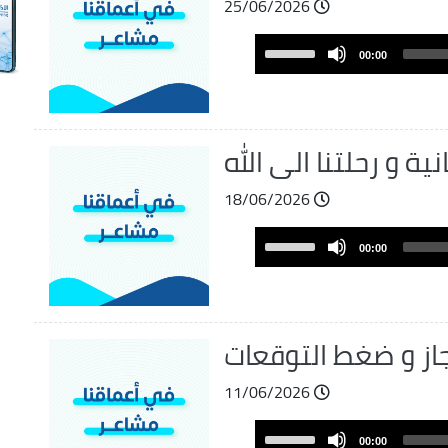
25/06/2026
Audio
Use
00:00
Player
Up/Down
Arrow
keys
to
نية و رحلتنا الى الله
increase
or
18/06/2026
decrease
Audio
volume.
Use
00:00
Player
Up/Down
Arrow
keys
to
نجاز و ضغط التوقعات
increase
or
11/06/2026
decrease
Audio
volume.
Use
00:00