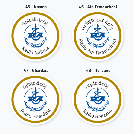
45 - Naama
46 - Ain Temouchent
47 - Ghardaia
48 - Relizane