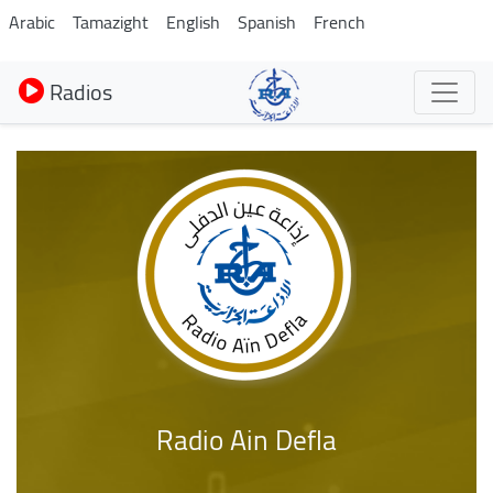
Aller
Arabic
Tamazight
English
Spanish
French
au
contenu
Radios
principal
Radio Ain Defla