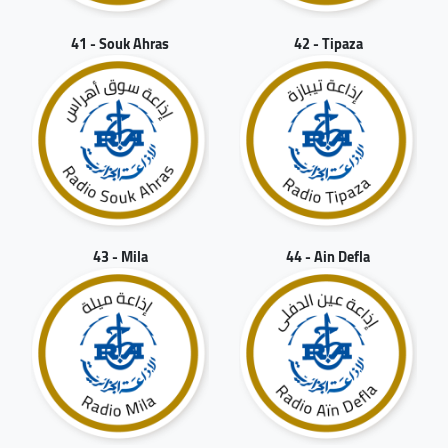
41 - Souk Ahras
42 - Tipaza
43 - Mila
44 - Ain Defla