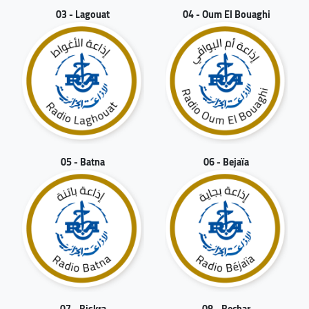
03 - Lagouat
04 - Oum El Bouaghi
05 - Batna
06 - Bejaïa
07 - Biskra
08 - Bechar