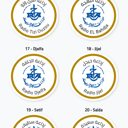
17 - Djelfa
18 - Jijel
19 - Setif
20 - Saïda