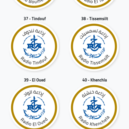
37 - Tindouf
38 - Tissemsilt
39 - El Oued
40 - Khenchla