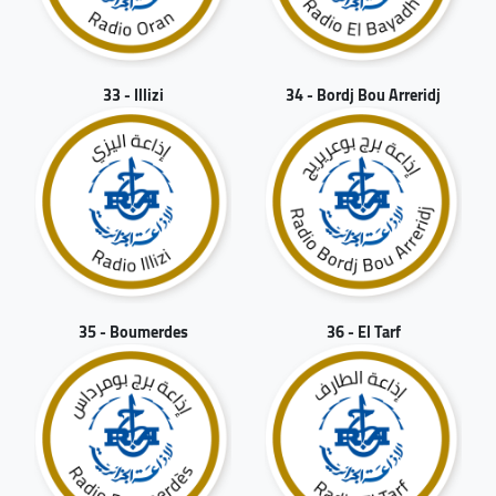
33 - Illizi
34 - Bordj Bou Arreridj
35 - Boumerdes
36 - El Tarf