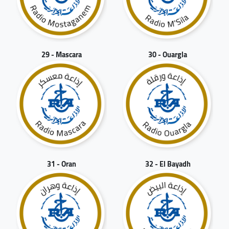
29 - Mascara
30 - Ouargla
31 - Oran
32 - El Bayadh