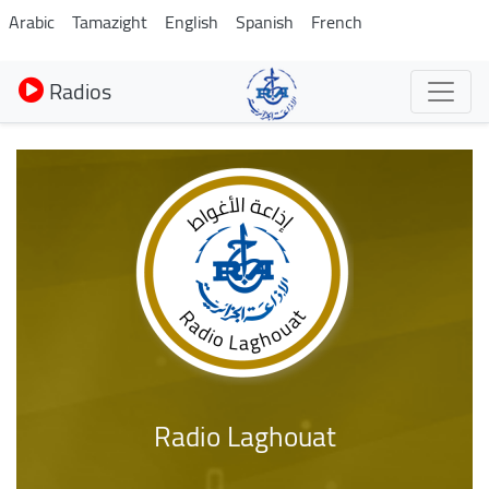
Aller
Arabic
Tamazight
English
Spanish
French
au
contenu
Radios
principal
Radio Laghouat