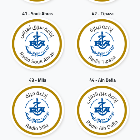
41 - Souk Ahras
42 - Tipaza
43 - Mila
44 - Ain Defla