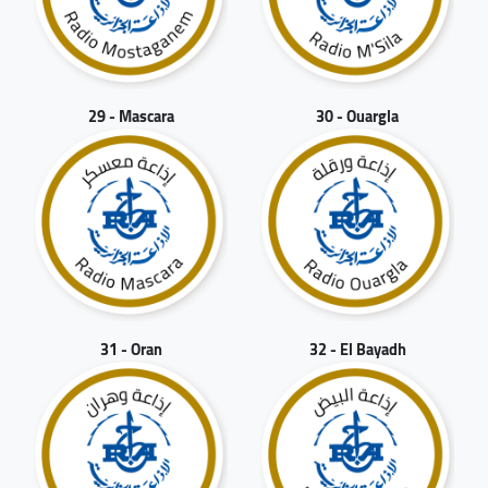
29 - Mascara
30 - Ouargla
31 - Oran
32 - El Bayadh