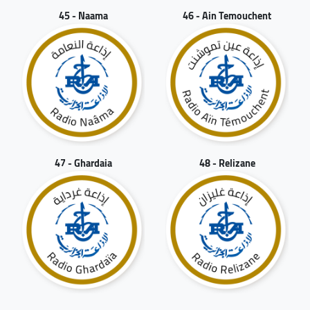
45 - Naama
46 - Ain Temouchent
47 - Ghardaia
48 - Relizane