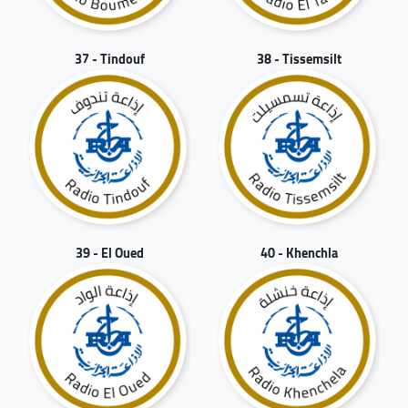
37 - Tindouf
38 - Tissemsilt
39 - El Oued
40 - Khenchla