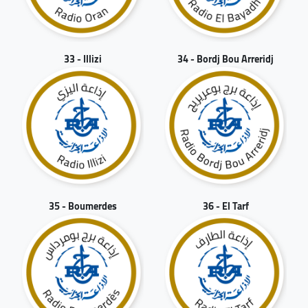
33 - Illizi
34 - Bordj Bou Arreridj
35 - Boumerdes
36 - El Tarf