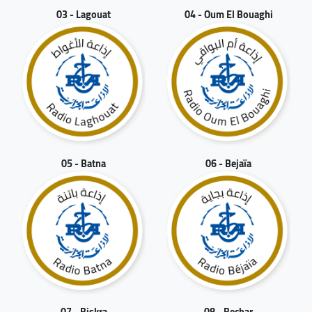
03 - Lagouat
04 - Oum El Bouaghi
05 - Batna
06 - Bejaïa
07 - Biskra
08 - Bechar