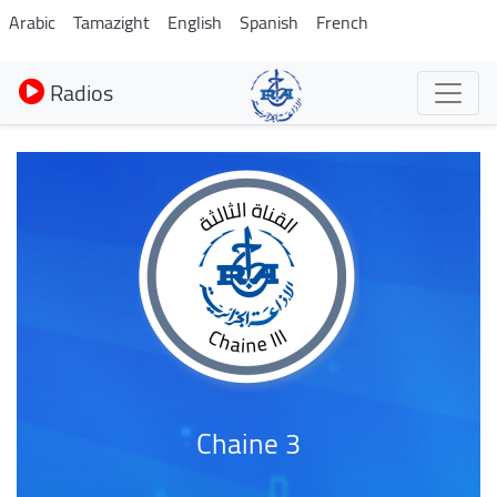
Aller
Arabic
Tamazight
English
Spanish
French
au
contenu
Radios
principal
Chaine 3