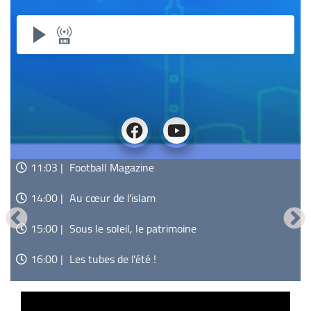
09:00 |
11:03 |
17:00 |
L'Univers culturel
Football Magazine
Estiv'Art
10:00 |
14:00 |
18:00 |
Empreintes
Au cœur de l'islam
Machine à laver !
11:00 |
15:00 |
19:15 |
Healthy life de A à Zinc !
Sous le soleil, le patrimoine
Carte blanche
11:03 |
16:00 |
21:00 |
Football Magazine
Les tubes de l'été !
Histoire d'une chanson !