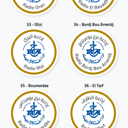
33 - Illizi
34 - Bordj Bou Arreridj
35 - Boumerdes
36 - El Tarf