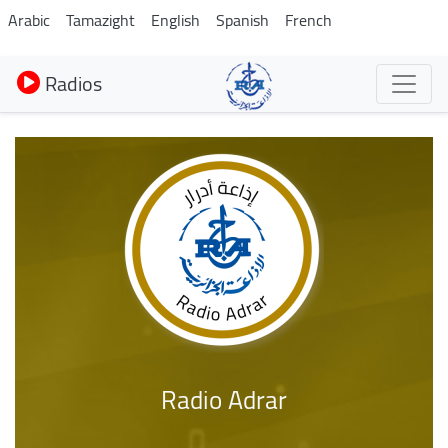
Aller
Arabic
Tamazight
English
Spanish
French
au
contenu
Radios
principal
Radio Adrar