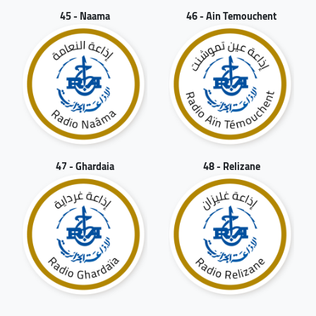
45 - Naama
46 - Ain Temouchent
47 - Ghardaia
48 - Relizane