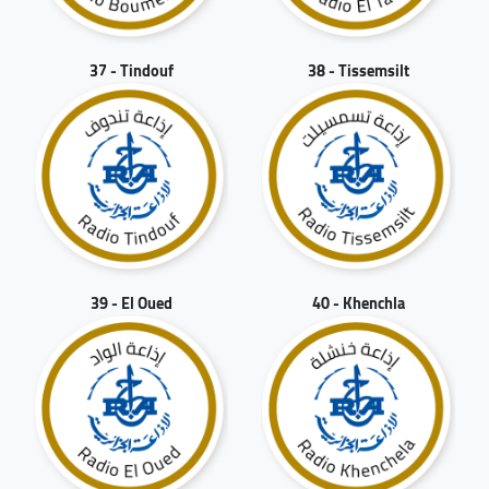
37 - Tindouf
38 - Tissemsilt
39 - El Oued
40 - Khenchla