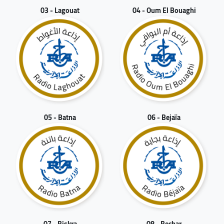
03 - Lagouat
04 - Oum El Bouaghi
05 - Batna
06 - Bejaïa
07 - Biskra
08 - Bechar