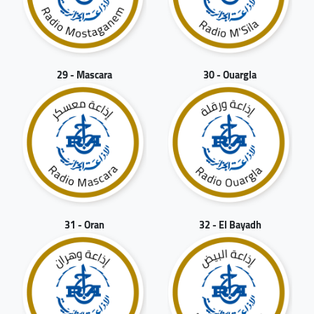
29 - Mascara
30 - Ouargla
31 - Oran
32 - El Bayadh