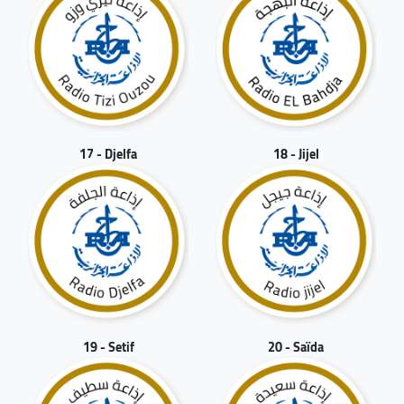
17 - Djelfa
18 - Jijel
19 - Setif
20 - Saïda