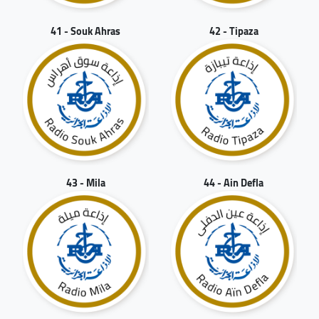
41 - Souk Ahras
42 - Tipaza
43 - Mila
44 - Ain Defla