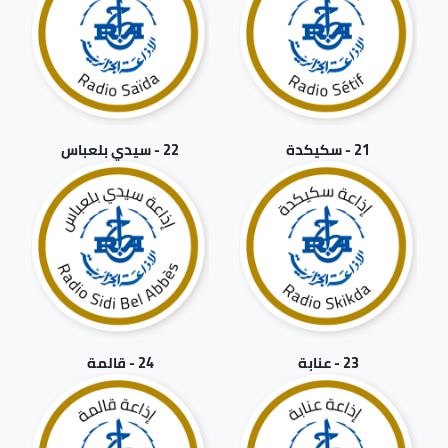
21 - سكيكدة
22 - سيدي بلعباس
23 - عنابة
24 - قالمة