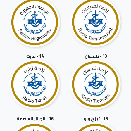
13 - تلمسان
14 - تيارت
15 - تيزي وزو
16 - الجزائر العاصمة