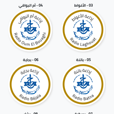
03 - الأغواط
04 - أم البواقي
05 - باتنة
06 - بجاية
07 - بسكرة
08 - بشار