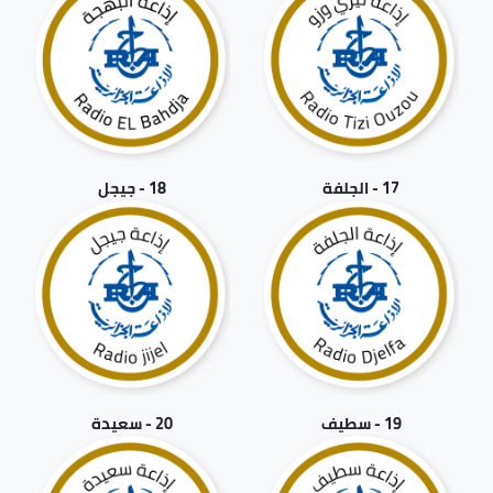
17 - الجلفة
18 - جيجل
19 - سطيف
20 - سعيدة