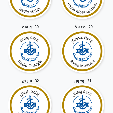
29 - معسكر
30 - ورقلة
31 - وهران
32 - البيض