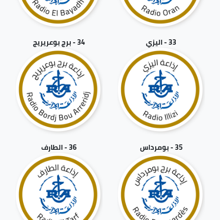
33 - اليزي
34 - برج بوعريريج
35 - بومرداس
36 - الطارف