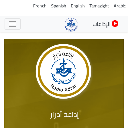
تجاوز
French
Spanish
English
Tamazight
Arabic
إلى
المحتوى
الإذاعات
الرئيسي
إذاعة أدرار