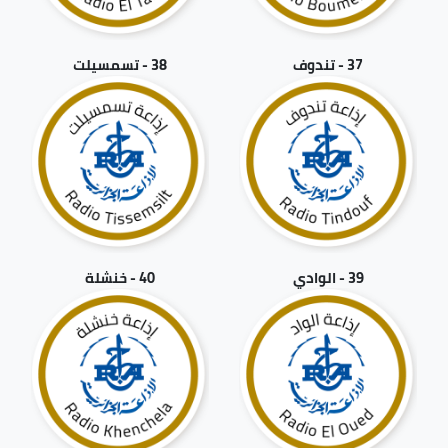
37 - تندوف
38 - تسمسيلت
39 - الوادي
40 - خنشلة