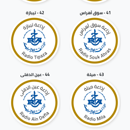
41 - سوق أهراس
42 - تيبازة
43 - ميلة
44 - عين الدفلى