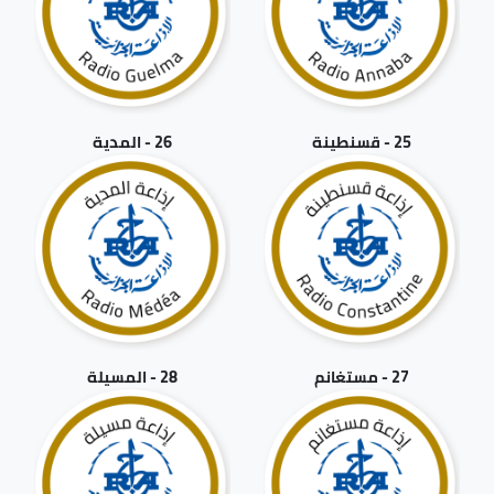
25 - قسنطينة
26 - المدية
27 - مستغانم
28 - المسيلة