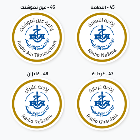
45 - النعامة
46 - عين تموشنت
47 - غرداية
48 - غليزان