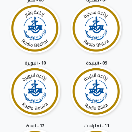
09 - البليدة
10 - البويرة
11 - تمنراست
12 - تبسة