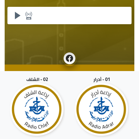
01 - أدرار
02 - الشلف