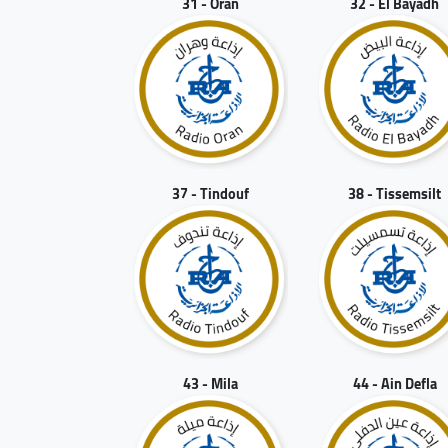
31 - Oran
32 - El Bayadh
37 - Tindouf
38 - Tissemsilt
43 - Mila
44 - Ain Defla