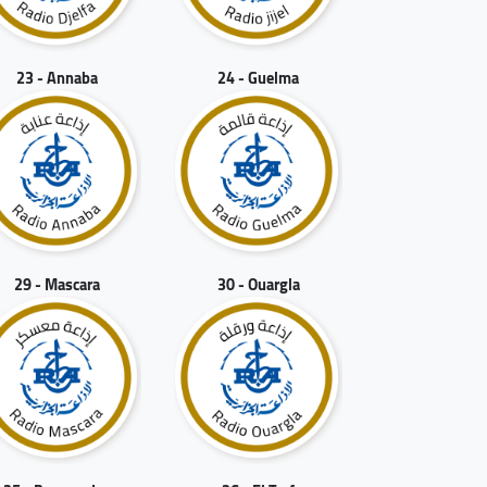
23 - Annaba
24 - Guelma
29 - Mascara
30 - Ouargla