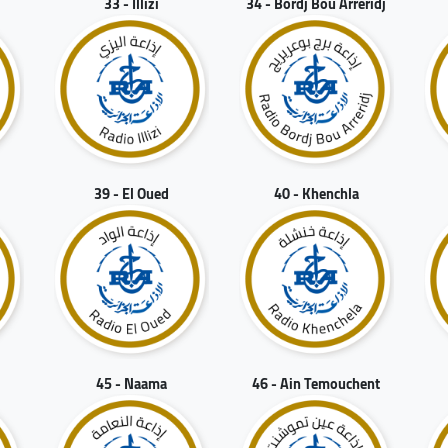
33 - Illizi
34 - Bordj Bou Arreridj
39 - El Oued
40 - Khenchla
45 - Naama
46 - Ain Temouchent