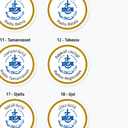
11 - Tamanrasset
12 - Tebessa
17 - Djelfa
18 - Jijel