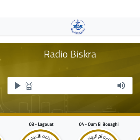
Aller
au
contenu
principal
Radio Biskra
03 - Lagouat
04 - Oum El Bouaghi