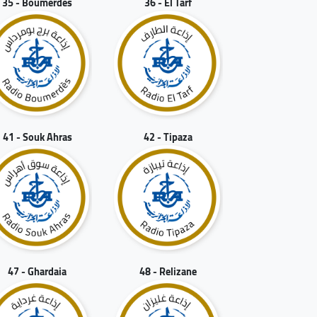
35 - Boumerdes
36 - El Tarf
41 - Souk Ahras
42 - Tipaza
47 - Ghardaia
48 - Relizane