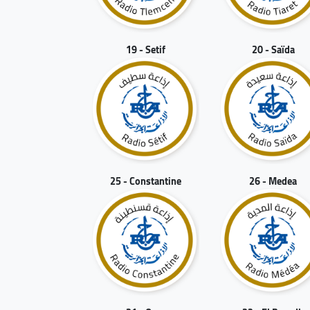
19 - Setif
20 - Saïda
25 - Constantine
26 - Medea