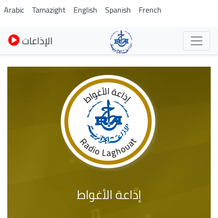
Skip
Arabic
Tamazight
English
Spanish
French
to
main
الإذاعات
content
إذاعة الأغواط