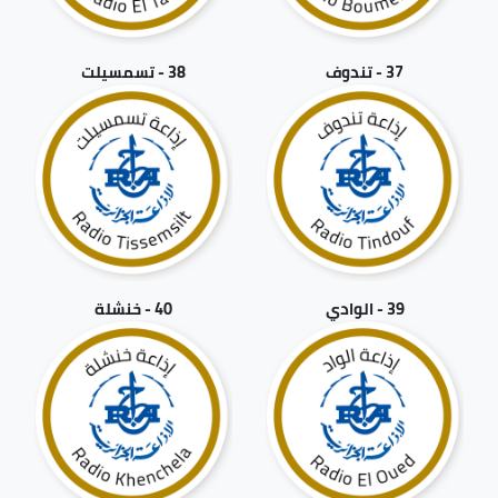
37 - تندوف
38 - تسمسيلت
39 - الوادي
40 - خنشلة