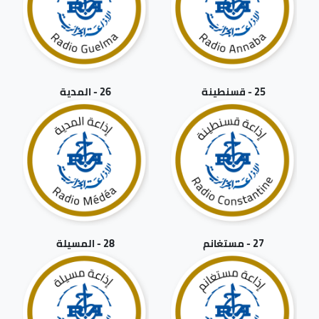
25 - قسنطينة
26 - المدية
27 - مستغانم
28 - المسيلة