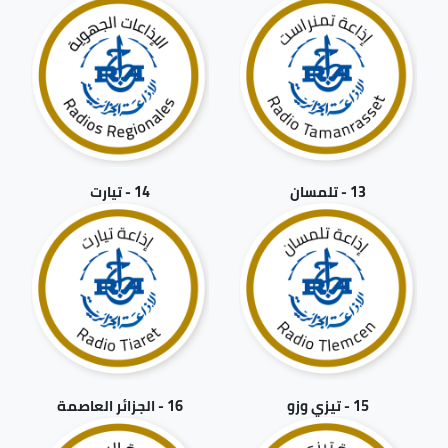
13 - تلمسان
14 - تيارت
15 - تيزي وزو
16 - الجزائر العاصمة