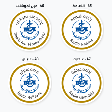
45 - النعامة
46 - عين تموشنت
47 - غرداية
48 - غليزان