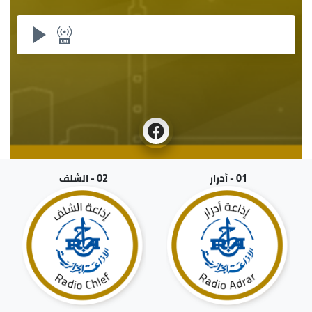
01 - أدرار
02 - الشلف