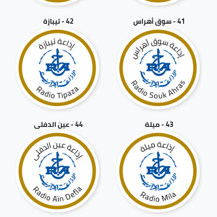
41 - سوق أهراس
42 - تيبازة
43 - ميلة
44 - عين الدفلى