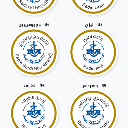
33 - اليزي
34 - برج بوعريريج
35 - بومرداس
36 - الطارف