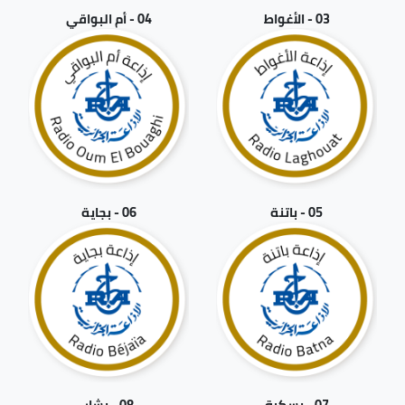
03 - الأغواط
04 - أم البواقي
05 - باتنة
06 - بجاية
07 - بسكرة
08 - بشار