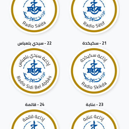
21 - سكيكدة
22 - سيدي بلعباس
23 - عنابة
24 - قالمة