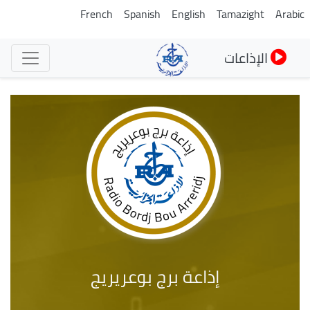
تجاوز
French
Spanish
English
Tamazight
Arabic
إلى
المحتوى
الإذاعات
الرئيسي
إذاعة برج بوعريريج