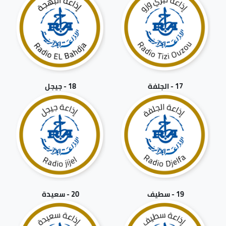
17 - الجلفة
18 - جيجل
19 - سطيف
20 - سعيدة