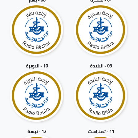
09 - البليدة
10 - البويرة
11 - تمنراست
12 - تبسة