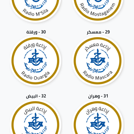
29 - معسكر
30 - ورقلة
31 - وهران
32 - البيض