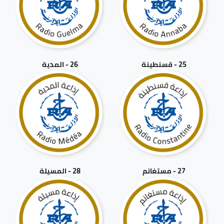
25 - قسنطينة
26 - المدية
27 - مستغانم
28 - المسيلة