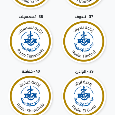
37 - تندوف
38 - تسمسيلت
39 - الوادي
40 - خنشلة