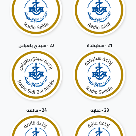
21 - سكيكدة
22 - سيدي بلعباس
23 - عنابة
24 - قالمة