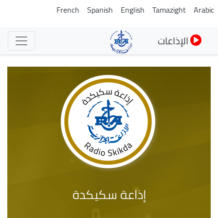
تجاوز
French
Spanish
English
Tamazight
Arabic
إلى
المحتوى
الإذاعات
الرئيسي
إذاعة سكيكدة