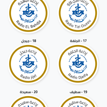
17 - الجلفة
18 - جيجل
19 - سطيف
20 - سعيدة