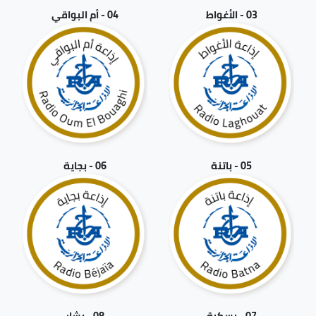
03 - الأغواط
04 - أم البواقي
05 - باتنة
06 - بجاية
07 - بسكرة
08 - بشار