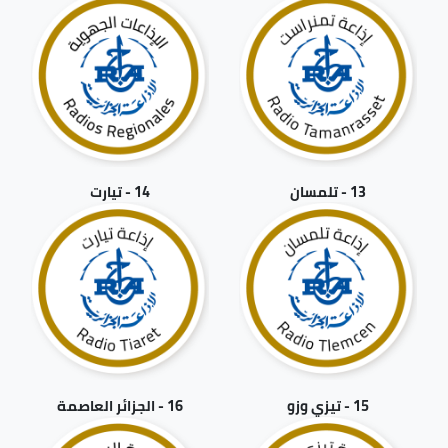
13 - تلمسان
14 - تيارت
15 - تيزي وزو
16 - الجزائر العاصمة