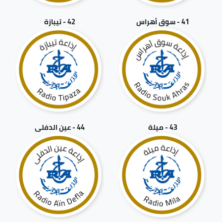
41 - سوق أهراس
42 - تيبازة
43 - ميلة
44 - عين الدفلى