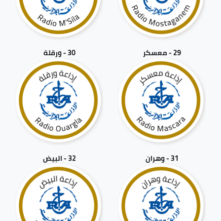
29 - معسكر
30 - ورقلة
31 - وهران
32 - البيض