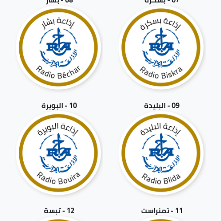
09 - البليدة
10 - البويرة
11 - تمنراست
12 - تبسة