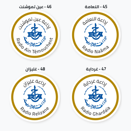
45 - النعامة
46 - عين تموشنت
47 - غرداية
48 - غليزان