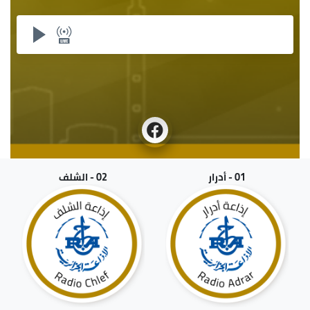
01 - أدرار
02 - الشلف