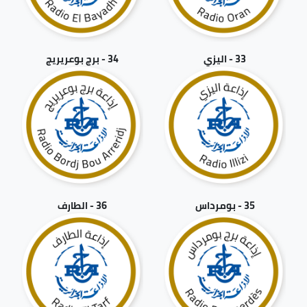
33 - اليزي
34 - برج بوعريريج
35 - بومرداس
36 - الطارف