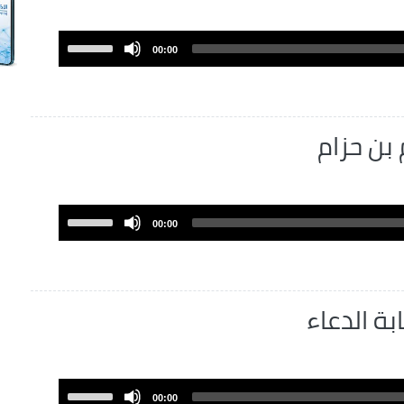
Use
00:00
Up/Down
Arrow
keys
to
increase
or
decrease
volume.
Use
00:00
Up/Down
Arrow
keys
to
increase
or
decrease
volume.
Use
00:00