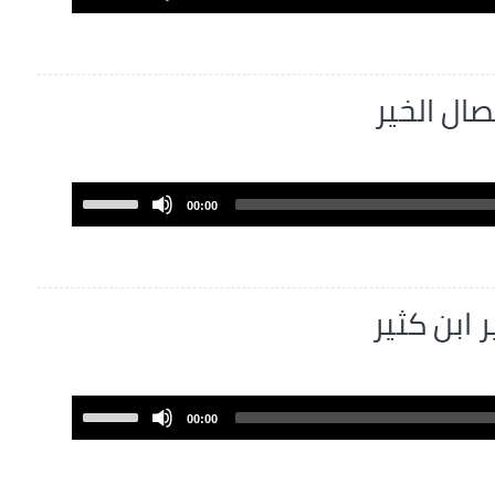
Up/Down
Arrow
keys
to
increase
or
decrease
volume.
Use
00:00
Up/Down
Arrow
keys
to
increase
or
decrease
volume.
Use
00:00
Up/Down
Arrow
keys