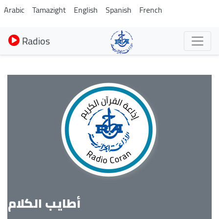
Aller
Arabic
Tamazight
English
Spanish
French
au
contenu
Radios
principal
أطايب الكلام