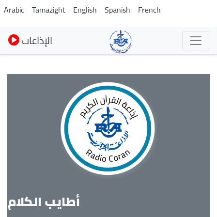
Skip
Arabic
Tamazight
English
Spanish
French
to
main
الإذاعات
content
أطايب الكلام