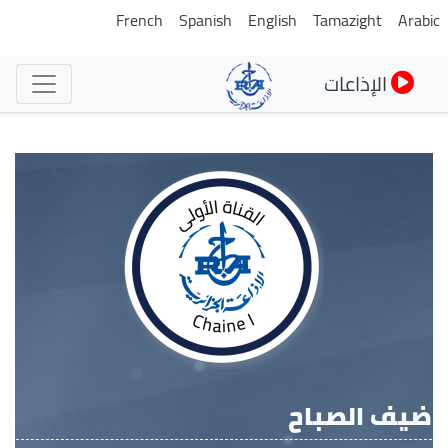
تجاوز
French
Spanish
English
Tamazight
Arabi
إلى
المحتوى
الإذاعات
الرئيسي
ضيف الصباح