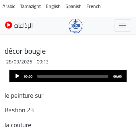
Pasar
Arabic
Tamazight
English
Spanish
French
al
contenido
الإذاعات
principal
décor bougie
28/03/2026 - 09:13
Audio
00:00
00:00
Player
le peinture sur
Bastion 23
la couture