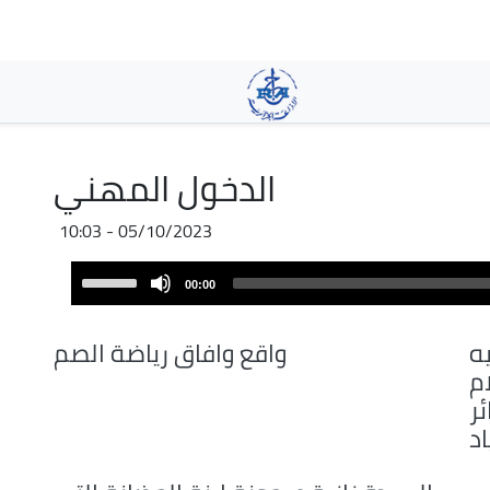
Pasar
al
contenido
principal
الدخول المهني
05/10/2023 - 10:03
Audio
Use
00:00
Player
Up/Down
Arrow
ه
واقع وافاق رياضة الصم
keys
م
to
ر
increase
د
or
decrease
volume.