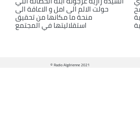
ي
السيدة زازية عرجونة ابنة الحضانة التي
مح
حولت الالم الى امل و الاعاقة الى
ة
منحة ما مكانها من تحقيق
ية
استقلاليتها في المجتمع
© Radio Algérienne 2021