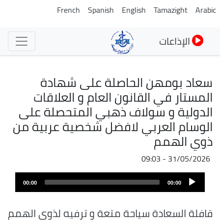
تجاوز
French
Spanish
English
Tamazight
Arabic
إلى
المحتوى
الإذاعات
الرئيسي
سعاد بومهن الحاصلة على شهادة
المستار في القانون العام و العلاقات
الدولية و سولاف ذهبي المتحصلة على
الوسام العربي لافضل شخصية عربية من
ذوي الهمم
31/05/2026 - 09:03
ملف
Audio
الصوت
00:00
00:00
Player
قافلة السعادة سياحة متعة و ترفيه لذوي الهمم