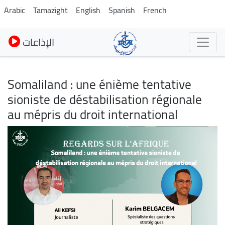
Skip
Arabic
Tamazight
English
Spanish
French
to
main
الإذاعات
content
Somaliland : une énième tentative
sioniste de déstabilisation régionale
au mépris du droit international
Image