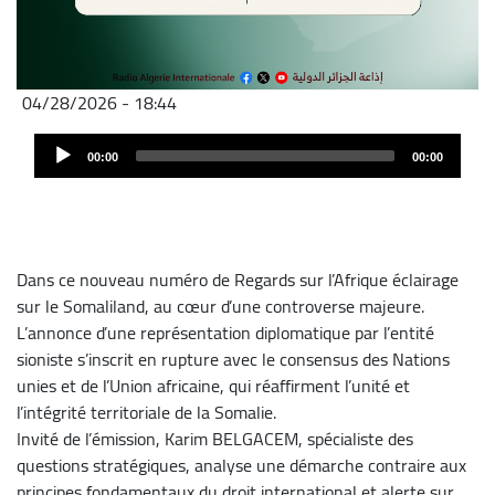
04/28/2026 - 18:44
Audio
Audio
file
00:00
00:00
Player
Dans ce nouveau numéro de Regards sur l’Afrique éclairage
sur le Somaliland, au cœur d’une controverse majeure.
L’annonce d’une représentation diplomatique par l’entité
sioniste s’inscrit en rupture avec le consensus des Nations
unies et de l’Union africaine, qui réaffirment l’unité et
l’intégrité territoriale de la Somalie.
Invité de l’émission, Karim BELGACEM, spécialiste des
questions stratégiques, analyse une démarche contraire aux
principes fondamentaux du droit international et alerte sur