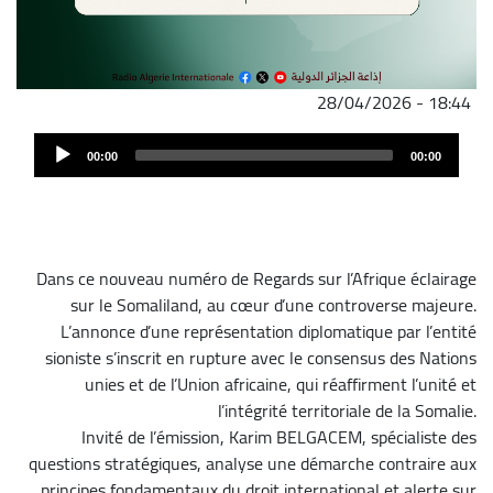
28/04/2026 - 18:44
ملف
Audi
الصوت
00:00
00:00
Play
Dans ce nouveau numéro de Regards sur l’Afrique éclairage
sur le Somaliland, au cœur d’une controverse majeure.
L’annonce d’une représentation diplomatique par l’entité
sioniste s’inscrit en rupture avec le consensus des Nations
unies et de l’Union africaine, qui réaffirment l’unité et
l’intégrité territoriale de la Somalie.
Invité de l’émission, Karim BELGACEM, spécialiste des
questions stratégiques, analyse une démarche contraire aux
principes fondamentaux du droit international et alerte sur