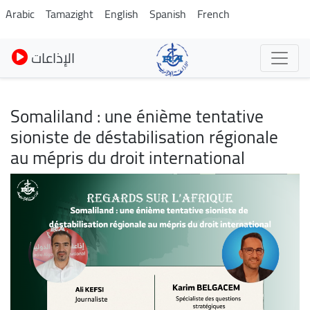
Skip
Arabic
Tamazight
English
Spanish
French
to
main
الإذاعات
content
Somaliland : une énième tentative
sioniste de déstabilisation régionale
au mépris du droit international
Image