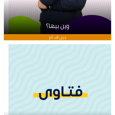
وين بيها؟
جيل أف أم