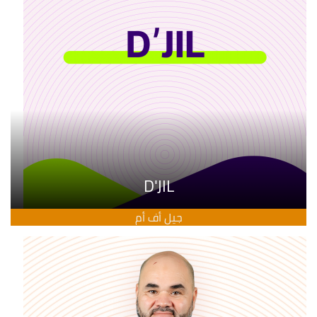
D'JIL
جيل أف أم