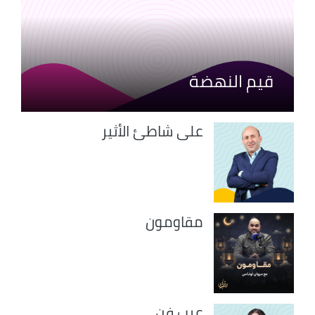
قيم النهضة
على شاطئ الأثير
مقاومون
عرب فن