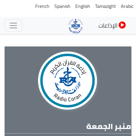
تجاوز
French
Spanish
English
Tamazight
Arabi
إلى
المحتوى
الإذاعات
الرئيسي
منبر الجمعة