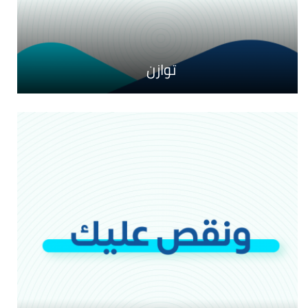
صيف 2026
توازن
أطايب الكلام