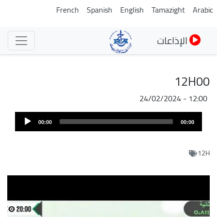
تجاوز
French
Spanish
English
Tamazight
Arabic
إلى
المحتوى
الإذاعات
الرئيسي
12H00
24/02/2024 - 12:00
Audi
00:00
00:00
Play
12H