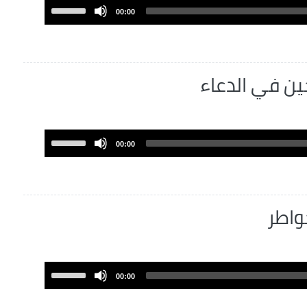
volume.
Use
00:00
Up/Down
Arrow
keys
to
حين في الدعاء
increase
or
decrease
volume.
Use
00:00
Up/Down
Arrow
keys
to
خواطر
increase
or
decrease
volume.
Use
00:00
Up/Down
Arrow