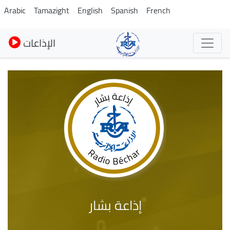
Pasar
Arabic
Tamazight
English
Spanish
French
al
contenido
الإذاعات
principal
إذاعة بشار