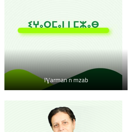
IƔarman n mzab
Timarit (isallen)
TimeƔriwin