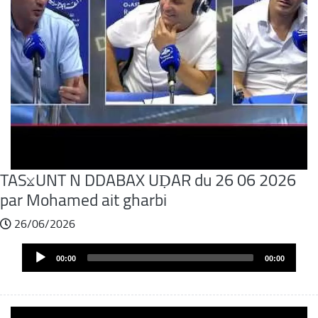
TASⴴUNT N DDABAX UḌAR du 26 06 2026
par Mohamed ait gharbi
26/06/2026
Audio
00:00
00:00
Player