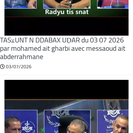
TASⴴUNT N DDABAX UḌAR du 03 07 2026
par mohamed ait gharbi avec messaoud ait
abderrahmane
03/07/2026