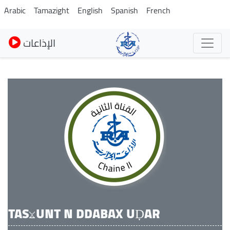
Skip
Arabic
Tamazight
English
Spanish
French
to
main
الإذاعات
content
TASⴴUNT N DDABAX UḌAR