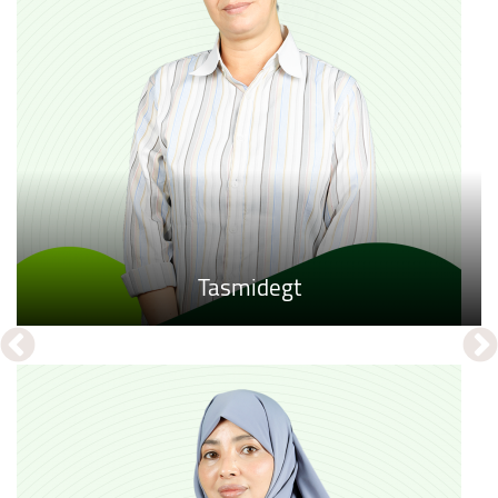
Zedɣent Degul
Tasmidegt
IZLAN