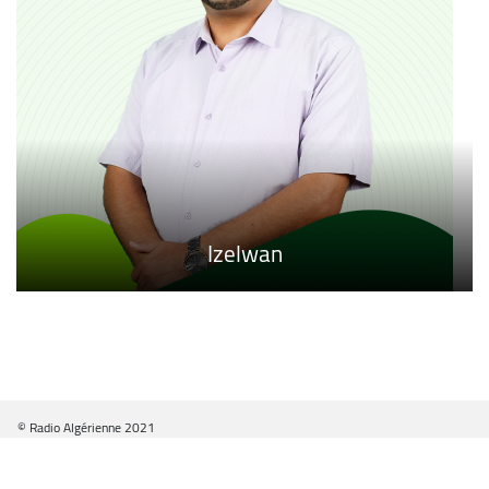
Izelwan
Cfawat
Hanut
© Radio Algérienne 2021