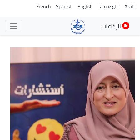
تجاوز
French
Spanish
English
Tamazight
Arabic
إلى
المحتوى
الإذاعات
الرئيسي