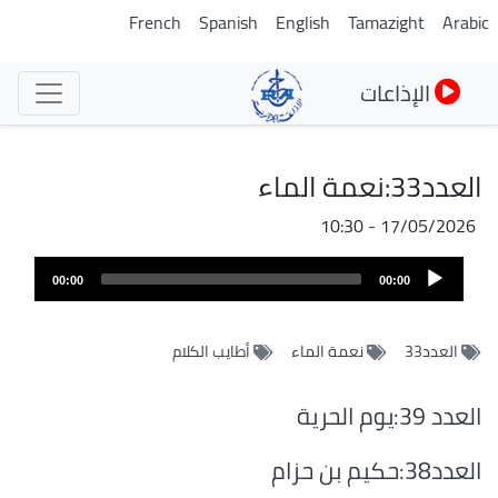
تجاوز
French
Spanish
English
Tamazight
Arabic
إلى
المحتوى
الإذاعات
الرئيسي
العدد33:نعمة الماء
17/05/2026 - 10:30
ملف
Audio
الصوت
00:00
00:00
Player
العدد33
نعمة الماء
أطايب الكلام
العدد 39:يوم الحرية
العدد38:حكيم بن حزام