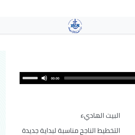
تجاوز
إلى
المحتوى
الرئيسي
Use
00:00
Up/Down
Arrow
keys
to
increase
البيت الهاديء
or
decrease
التخطيط الناجح مناسبة لبداية جديدة
volume.