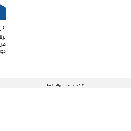
غر
برن
من 
دور
© Radio Algérienne 2021