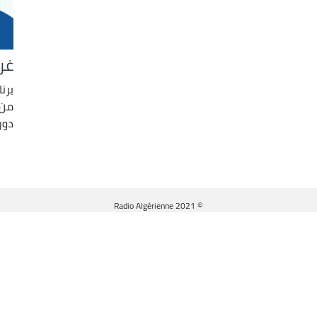
غر
برن
من 
دور
© Radio Algérienne 2021