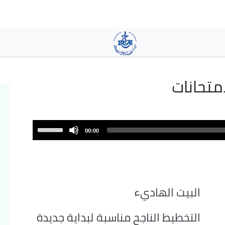
تجاوز
إلى
المحتوى
الرئيسي
متحانات
Use
00:00
Up/Down
Arrow
keys
to
increase
البيت الهاديء
or
decrease
التخطيط الناجح مناسبة لبداية جديدة
volume.