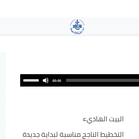
تجاوز
إلى
المحتوى
الرئيسي
Use
00:00
Up/Down
Arrow
keys
to
increase
البيت الهاديء
or
decrease
التخطيط الناجح مناسبة لبداية جديدة
volume.