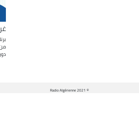
غر
برن
من 
دور
© Radio Algérienne 2021