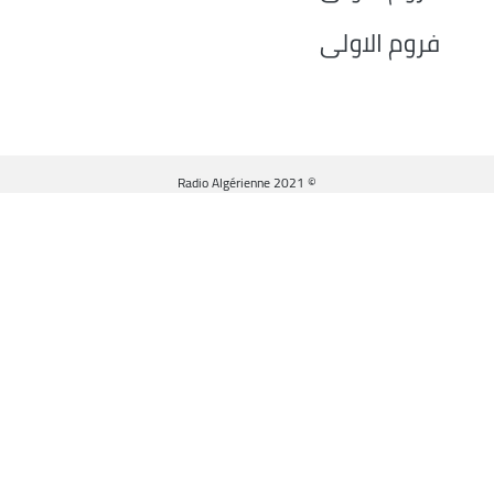
to
فروم الاولى
increase
or
decrease
volume.
© Radio Algérienne 2021