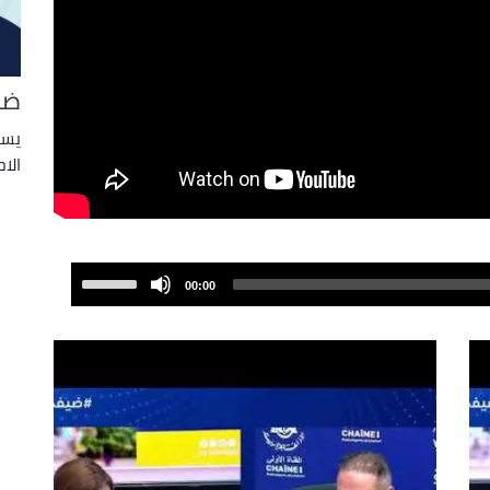
ضي
يست
الا
Use
00:00
Up/Down
Arrow
keys
to
increase
or
decrease
volume.