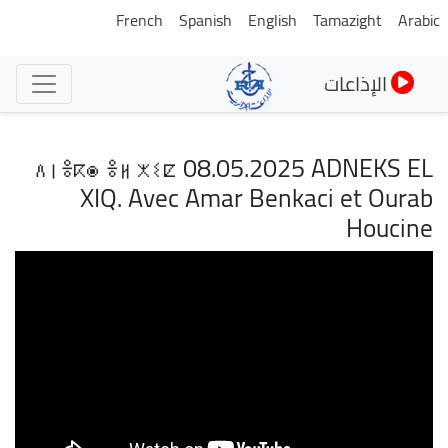
تجاوز
French
Spanish
English
Tamazight
Arabic
إلى
المحتوى
الإذاعات
الرئيسي
ⴷⵏⴻⴽⵙ ⴻⵍ ⵅⵉⵇ 08.05.2025 ADNEKS EL
XIQ. Avec Amar Benkaci et Ourab
Houcine