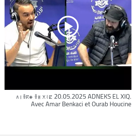
ⴷⵏⴻⴽⵙ ⴻⵍ ⵅⵉⵇ 20.05.2025 ADNEKS EL XIQ.
Avec Amar Benkaci et Ourab Houcine