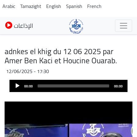
Skip
Arabic
Tamazight
English
Spanish
French
to
main
الإذاعات
content
adnkes el khig du 12 06 2025 par
Amer Ben Kaci et Houcine Ouarab.
12/06/2025 - 17:30
Audio
00:00
00:00
Player