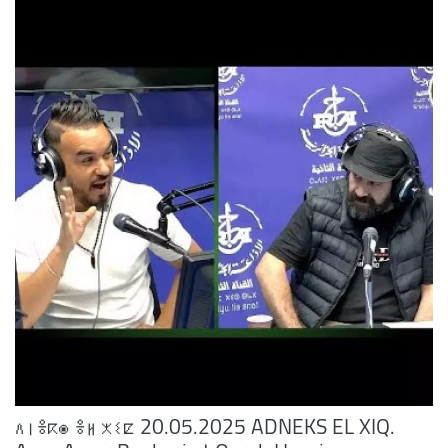
ⴷⵏⴻⴽⵙ ⴻⵍ ⵅⵉⵇ 20.05.2025 ADNEKS EL XIQ.